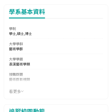
學系基本資料
學制
學士,碩士,博士
大學學群
藝術學群
大學學類
表演藝術學類
技職群類
藝術群影視類
114年學費
看更多
17,850 元/學期
114年雜費
追蹤校園動態
7,380 元/學期