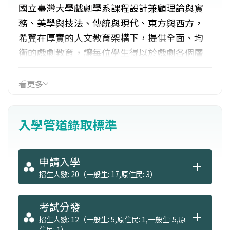
國立臺灣大學戲劇學系課程設計兼顧理論與實
務、美學與技法、傳統與現代、東方與西方，
希冀在厚實的人文教育架構下，提供全面、均
衡的戲劇教育，讓每位學生得以於戲劇各個層
面如歷史、理論、編創、表導演、設計、技術
等，獲得充分的學習，並依學生個人興趣與才
看更多
能，為他們提供進階專業課程。在厚實的人文
教育架構下，提供全面、均衡的戲劇教育。 就
入學管道錄取標準
業管道包括：中等學校教師、劇場技術人員、
劇場設計師、劇場核心創作者、創意行銷產
業、傳播與媒體從業人員等。
申請入學
招生人數: 20（一般生: 17,原住民: 3）
考試分發
招生人數: 12（一般生: 5,原住民: 1,一般生: 5,原
住民: 1）