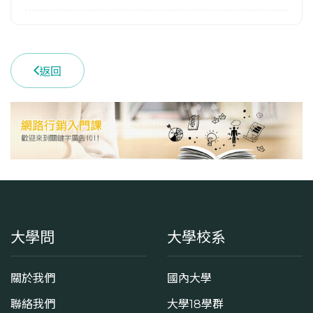
17
113學年度下學期
13
返回
學系電話
(02)33663300
學系地址
臺北市中正區羅斯福路四段1號
大學問
大學校系
關於我們
國內大學
聯絡我們
大學18學群