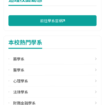
114年註冊率
97.30%
前往學系官網
校際選課人數
113學年度上學期
28
本校熱門學系
113學年度下學期
27
藥學系
修輔系人數
113學年度上學期
醫學系
12
113學年度下學期
心理學系
11
法律學系
雙主修人數
113學年度上學期
財務金融學系