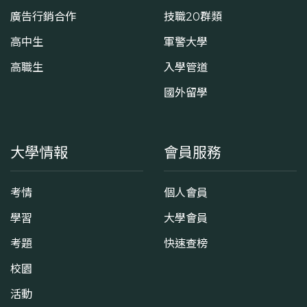
廣告行銷合作
技職20群類
高中生
軍警大學
高職生
入學管道
國外留學
大學情報
會員服務
考情
個人會員
學習
大學會員
考題
快速查榜
校園
活動