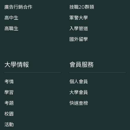
廣告行銷合作
技職20群類
高中生
軍警大學
高職生
入學管道
國外留學
大學情報
會員服務
考情
個人會員
學習
大學會員
考題
快速查榜
校園
活動