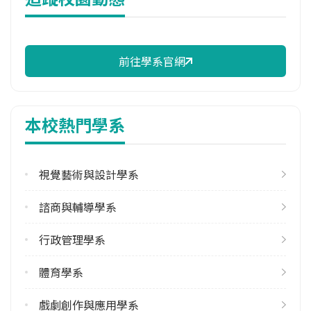
雙主修人數
113學年度上學期
1
前往學系官網
學系電話
(06)2133111 #350
本校熱門學系
學系地址
臺南市中西區樹林街二段33號
視覺藝術與設計學系
諮商與輔導學系
行政管理學系
體育學系
戲劇創作與應用學系