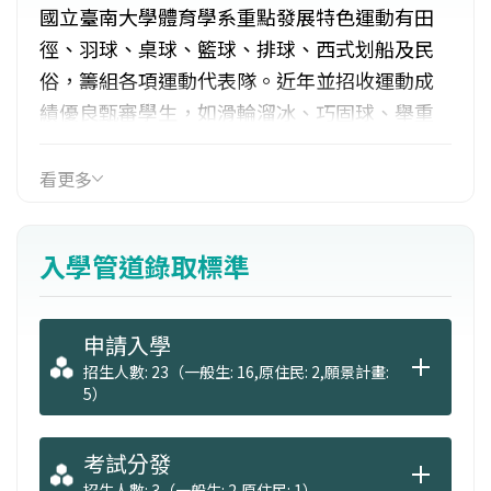
國立臺南大學體育學系重點發展特色運動有田
徑、羽球、桌球、籃球、排球、西式划船及民
俗，籌組各項運動代表隊。近年並招收運動成
績優良甄審學生，如滑輪溜冰、巧固球、舉重
項目，對外參加國內外體育運動競賽，表現亮
眼，成績斐然。每年定期舉辦各項運動競賽、
看更多
籌辦全校運動會、籌劃體育週活動及體育表演
會，以培養學生活動設計與舉辦活動的能力；
入學管道錄取標準
並鼓勵教師專題研究，實施臨床教學，以提高
教學效果。
申請入學
招生人數: 23（一般生: 16,原住民: 2,願景計畫:
5）
考試分發
招生人數: 3（一般生: 2,原住民: 1）