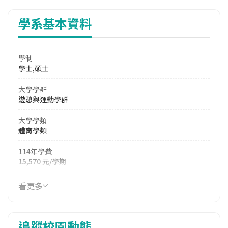
學系基本資料
學制
學士,碩士
大學學群
遊憩與運動學群
大學學類
體育學類
114年學費
15,570 元/學期
114年雜費
看更多
9,760 元/學期
114年註冊率
追蹤校園動態
97.62%