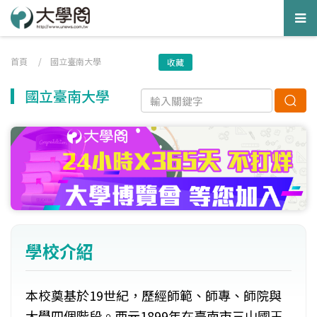
Tog
nav
首頁
/
國立臺南大學
收藏
國立臺南大學
學校介紹
本校奠基於19世紀，歷經師範、師專、師院與
大學四個階段。西元1899年在臺南市三山國王