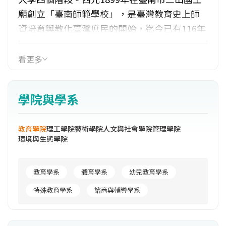
廟創立「臺南師範學校」，是臺灣教育史上師
資培育與教化臺灣庶民的開始，迄今已有116年
悠久歷史，橫跨三個世紀。西元1904年師範學
校體制改變，臺灣總督府敕令停辦，本校弦歌
看更多
中輟；1918年恢復師範學校體制；1919年，獨
立為「臺灣總督府臺南師範學校」；1922年桶
學院與學系
盤淺新校舍(樹林街現址)落成啟用，改設5年制
普通科，奠定本校成為「學校之師」基礎；
教育學院
理工學院
藝術學院
人文與社會學院
管理學院
1946年臺灣光復，改名為「臺灣省立臺南師範
環境與生態學院
學校」，設3年制普通師範科；1962年改制為5
年制師範專科學校；1987年改制為4年制「師範
教育學系
體育學系
幼兒教育學系
學院」，並設置設初等教育學系、語文教育學
系、社會科教育學系、數理教育學系、特殊教
特殊教育學系
諮商與輔導學系
育學系；1991年改為國立臺南師範學院，增設
初等教育研究所、音樂教育學系、幼兒教育學