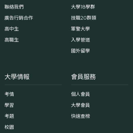
聯絡我們
大學18學群
廣告行銷合作
技職20群類
高中生
軍警大學
高職生
入學管道
國外留學
大學情報
會員服務
考情
個人會員
學習
大學會員
考題
快速查榜
校園