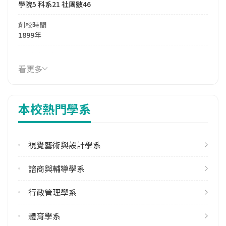
學院5 科系21 社團數46
創校時間
1899年
114年生師比
26.27
看更多
114年註冊率
92.51%
本校熱門學系
學校電話
(06)2133111
視覺藝術與設計學系
學校地址
臺南市中西區樹林街二段33號
諮商與輔導學系
行政管理學系
體育學系