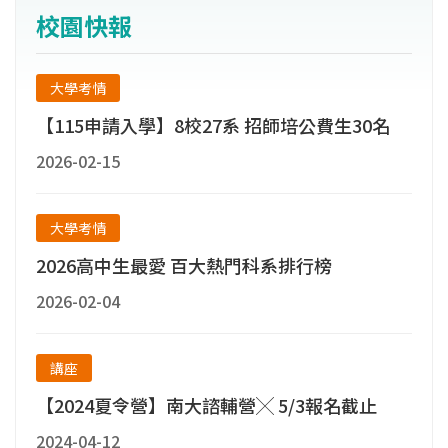
系。本校歷史悠久，過去以培育強調通才教育
校園快報
的國小師資為主，因此特別重視學生之品德教
育，且在教育、體育、人文及藝術上承繼豐厚
大學考情
之資源。2004年8月1日轉型為綜合大學後，積
【115申請入學】8校27系 招師培公費生30名
極推動各系所轉型發展，先後成立教育、人文
與社會、理工、環境與生態及藝術5個學院。
2026-02-15
大學考情
2026高中生最愛 百大熱門科系排行榜
2026-02-04
講座
【2024夏令營】南大諮輔營╳ 5/3報名截止
2024-04-12