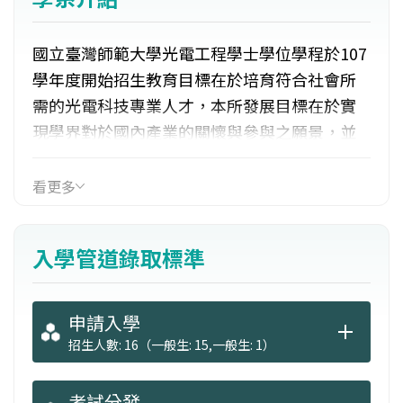
國立臺灣師範大學光電工程學士學位學程於107
學年度開始招生教育目標在於培育符合社會所
需的光電科技專業人才，本所發展目標在於實
現學界對於國內產業的關懷與參與之願景，並
朝向「產業知識化、知識產業化」的發展趨勢
與需求邁進。
看更多
入學管道錄取標準
申請入學
招生人數: 16（一般生: 15,一般生: 1）
考試分發