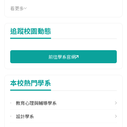
114年學費
看更多
16,850 元/學期
114年雜費
追蹤校園動態
10,750 元/學期
114年註冊率
100.00%
前往學系官網
校際選課人數
113學年度下學期
9
本校熱門學系
修輔系人數
113學年度上學期
3
教育心理與輔導學系
113學年度下學期
設計學系
3