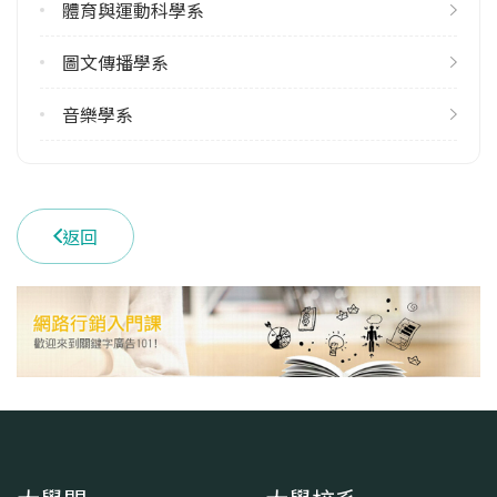
體育與運動科學系
雙主修人數
113學年度上學期
圖文傳播學系
5
113學年度下學期
音樂學系
6
學系電話
02-77346730
返回
學系地址
臺北市文山區汀州路4段88號