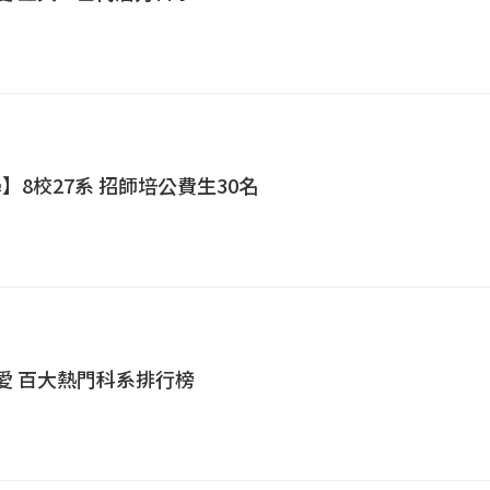
】8校27系 招師培公費生30名
最愛 百大熱門科系排行榜