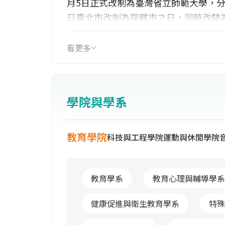
月5日正式改制為臺灣省立師範大學，分
日臺北市改制為院轄市之日，同時改隸
文、理、藝術四學院。自民國83年起
合大學。除原有相關系所外，更增設10
看更多
多元化綜合大學。展望未來，本校將在
揚本校特色領域，並加強國際化、資訊
本校成為具「古典風華、現代視野」之
學院與學系
教育學院
科技與工程學院
運動與休閒學院
教育學系
教育心理與輔導學系
健康促進與衛生教育學系
特殊