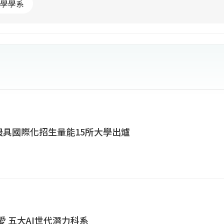
學學系
灣最具國際化招生量能15所大學出爐
愛 五大AI世代潛力科系