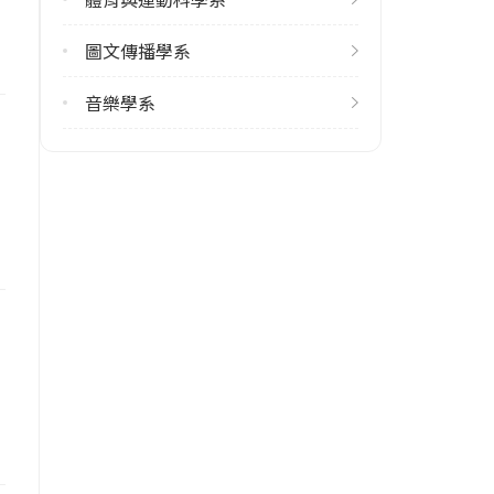
(02)77341111
圖文傳播學系
學校地址
臺北市大安區和平東路一段162號
音樂學系