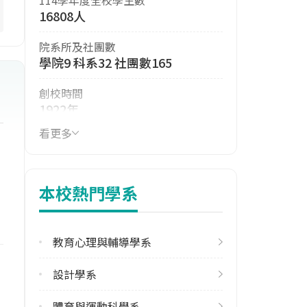
16808人
院系所及社團數
學院9 科系32 社團數165
創校時間
1922年
看更多
114年生師比
17.66
114年註冊率
本校熱門學系
96.25%
113學年度雙聯學位合作校數
教育心理與輔導學系
其他亞洲地區9 北美洲7 南亞1 大
陸地區1 東協4 歐洲6
設計學系
學校電話
體育與運動科學系