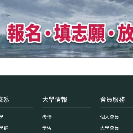
校系
大學情報
會員服務
學
考情
個人會員
8學群
學習
大學會員