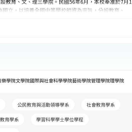
設教育、文、理三學院。民國56年6月，本校奉准於7月1
為國立，以培養全國中等學校師資為宗旨，分設教育、
，「師資培育法」實施，本校因應衝擊，積極轉型發展為綜
個學院、59個系所，成為博、碩、學士班正規生逾萬人之
既有豐沛的人文基礎上，植入現代科技知識，持續深耕發
化、企業化，讓今日的師大人，都能成為明日的大師，使
亞洲一流，世界馳名之綜合大學。
音樂學院
文學院
國際與社會科學學院
藝術學院
管理學院
理學院
公民教育與活動領導學系
社會教育學系
教育學系
學習科學學士學位學程