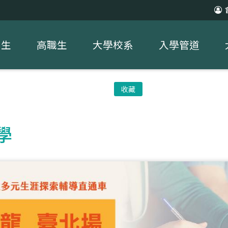
中生
高職生
大學校系
入學管道
收藏
學