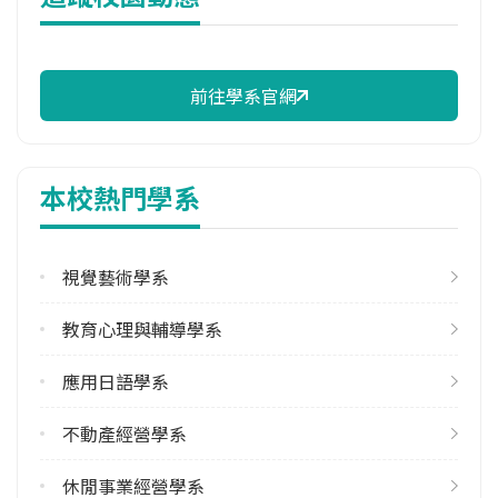
修輔系人數
113學年度上學期
15
前往學系官網
113學年度下學期
12
本校熱門學系
學系電話
(08)7663800 #31301
視覺藝術學系
學系地址
屏東縣屏東市民生路4之18號
教育心理與輔導學系
應用日語學系
不動產經營學系
休閒事業經營學系