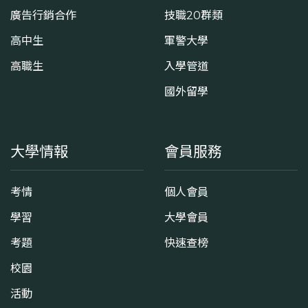
廣告行銷合作
技職20群類
高中生
軍警大學
高職生
入學管道
國外留學
大學情報
會員服務
考情
個人會員
學習
大學會員
考題
快速查榜
校園
活動