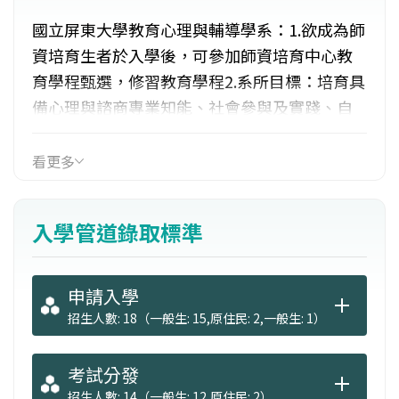
國立屏東大學教育心理與輔導學系：1.欲成為師
資培育生者於入學後，可參加師資培育中心教
育學程甄選，修習教育學程2.系所目標：培育具
備心理與諮商專業知能、社會參與及實踐、自
主學習、問題解決及溝通等能力，且理論與實
務兼備，從事發展與學習、學校輔導及社區諮
看更多
商等相關工作之專業人才。3.重視實質的社會服
務，目標為培養具人文關懷及自我覺察的助人
入學管道錄取標準
工作者。
申請入學
招生人數: 18（一般生: 15,原住民: 2,一般生: 1）
考試分發
招生人數: 14（一般生: 12,原住民: 2）