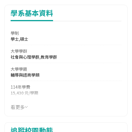
學系基本資料
學制
學士,碩士
大學學群
社會與心理學群,教育學群
大學學類
輔導與諮商學類
114年學費
15,430 元/學期
114年雜費
看更多
6,390 元/學期
114年註冊率
追蹤校園動態
92.50%