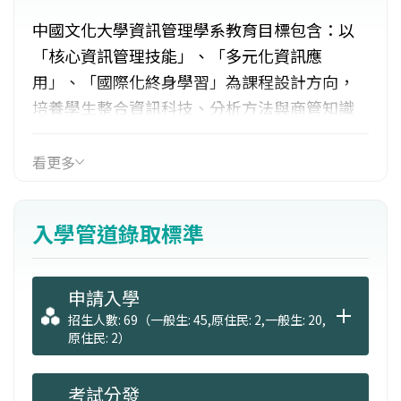
中國文化大學資訊管理學系教育目標包含：以
「核心資訊管理技能」、「多元化資訊應
用」、「國際化終身學習」為課程設計方向，
培養學生整合資訊科技、分析方法與商管知識
之實務，來協助企業解決經營管理問題。特色
有：1.培養學生正確的價值觀及積極的處事態
看更多
度。2.培養資訊系統開發與整合能力。3.培養商
業資訊分析與商業智慧系統開發之能力。4.發展
入學管道錄取標準
電子商務及資訊安全，培養商流、資訊流、物
流與金流自動化與數位化知識。5.培養各項網路
管理相關知識及技能。
申請入學
招生人數: 69（一般生: 45,原住民: 2,一般生: 20,
原住民: 2）
考試分發