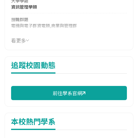
大學學類
資訊管理學類
技職群類
電機與電子群資電類,商業與管理群
114年學費
看更多
38,055 元/學期
114年雜費
追蹤校園動態
13,580 元/學期
114年註冊率
94.44%
前往學系官網
修輔系人數
113學年度上學期
1
本校熱門學系
113學年度下學期
1