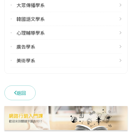
大眾傳播學系
雙主修人數
113學年度上學期
韓國語文學系
6
113學年度下學期
心理輔導學系
4
廣告學系
學系電話
(02)28610511 #35901
美術學系
學系地址
臺北市士林區華岡路55號
返回