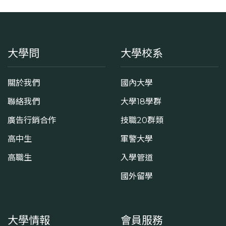
大學問
大學校系
關於我們
國內大學
聯絡我們
大學18學群
廣告行銷合作
技職20群類
高中生
軍警大學
高職生
入學管道
國外留學
大學情報
會員服務