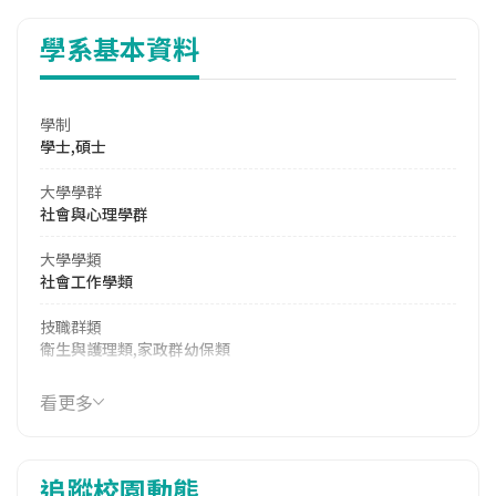
學系基本資料
學制
學士,碩士
大學學群
社會與心理學群
大學學類
社會工作學類
技職群類
衛生與護理類,家政群幼保類
114年學費
看更多
38,055 元/學期
114年雜費
追蹤校園動態
7,680 元/學期