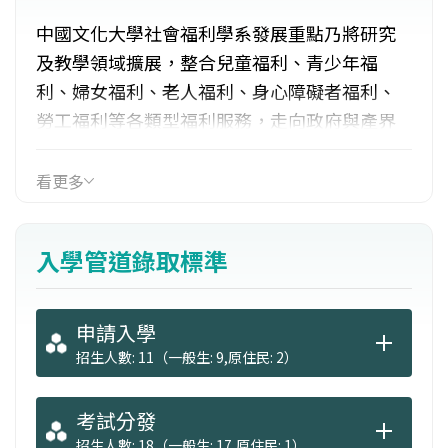
中國文化大學社會福利學系發展重點乃將研究
及教學領域擴展，整合兒童福利、青少年福
利、婦女福利、老人福利、身心障礙者福利、
勞工福利等各類型福利服務，走向政府與產界
結合，培養社會福利所需之專業人才。課程規
劃方面，分為二大學群：社會福利政策與組織
看更多
管理、兒童少年婦女與家庭福利服務。使學生
具備社會工作之專業知能的學習，亦符合社會
入學管道錄取標準
工作師考照資格；另亦與大眾傳播科系開設非
營利組織與傳播學分學程提供學生興趣選修。
申請入學
招生人數: 11（一般生: 9,原住民: 2）
考試分發
招生人數: 18（一般生: 17,原住民: 1）