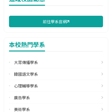
114年註冊率
93.75%
前往學系官網
修輔系人數
113學年度上學期
8
本校熱門學系
113學年度下學期
5
大眾傳播學系
雙主修人數
113學年度上學期
韓國語文學系
5
113學年度下學期
心理輔導學系
3
廣告學系
學系電話
(02)28610511 #29801
美術學系