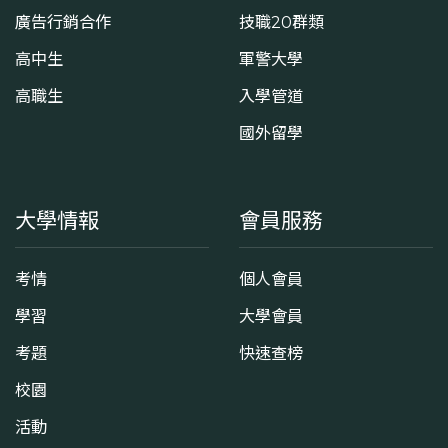
廣告行銷合作
技職20群類
高中生
軍警大學
高職生
入學管道
國外留學
大學情報
會員服務
考情
個人會員
學習
大學會員
考題
快速查榜
校園
活動