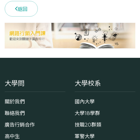
4
返回
學系電話
(04)24517250 #4150
學系地址
臺中市西屯區文華路100號
大學問
大學校系
關於我們
國內大學
聯絡我們
大學18學群
廣告行銷合作
技職20群類
高中生
軍警大學