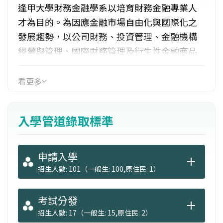
逢甲大學財務金融學系以培育財務金融專業人
才為目的。為因應金融市場自由化與國際化之
發展趨勢，以公司財務、投資管理、金融機構
經營與管理、國際財務管理及衍生性金融商品
為主要教學與研究之領域。並與商學院統精
所、電子商務中心與財經法律研究所加強合
看更多
作。且不定期延聘國外資深教授至本系講學及
指導師生撰寫論文。課程規劃以公司財務、投
入學管道錄取標準
資管理、金融機構經營與管理、國際財務管理
及金融工程為主要教學與研究領域。
申請入學
招生人數: 101（一般生: 100,原住民: 1）
考試分發
招生人數: 17（一般生: 15,原住民: 2）