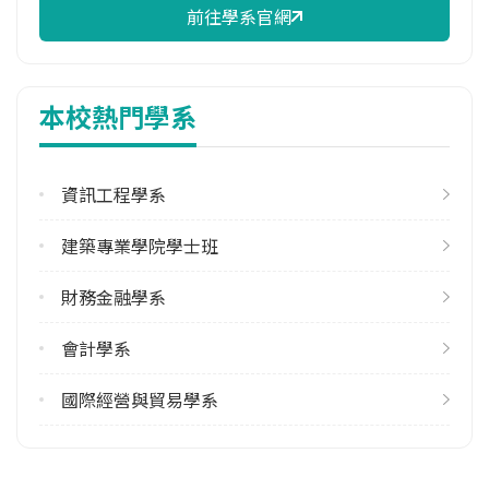
前往學系官網
校際選課人數
113學年度上學期
36
本校熱門學系
113學年度下學期
30
資訊工程學系
修輔系人數
113學年度上學期
建築專業學院學士班
514
113學年度下學期
財務金融學系
666
會計學系
雙主修人數
113學年度上學期
國際經營與貿易學系
3
113學年度下學期