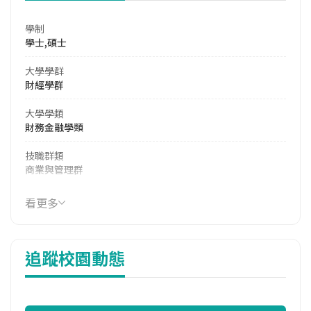
學制
學士,碩士
大學學群
財經學群
大學學類
財務金融學類
技職群類
商業與管理群
114年學費
看更多
39,190 元/學期
114年雜費
追蹤校園動態
8,630 元/學期
114年註冊率
99.35%