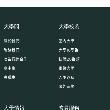
大學問
大學校系
關於我們
國內大學
聯絡我們
大學18學群
廣告行銷合作
技職20群類
高中生
軍警大學
高職生
入學管道
國外留學
大學情報
會員服務