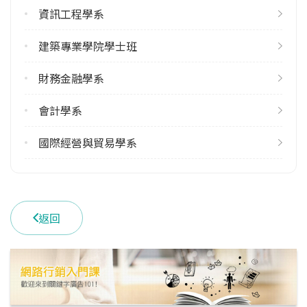
1
資訊工程學系
學系電話
建築專業學院學士班
(04)24517250 #3300
財務金融學系
學系地址
臺中市西屯區文華路100號
會計學系
國際經營與貿易學系
返回