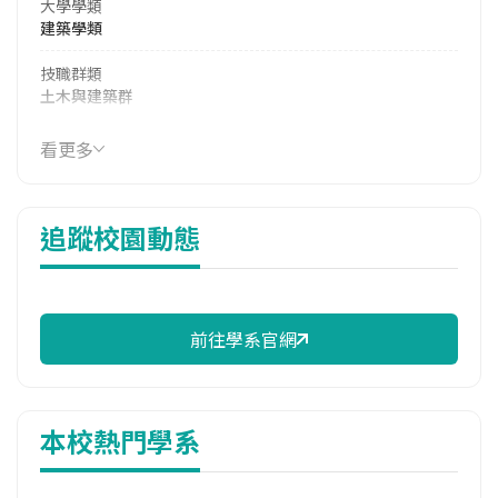
大學學類
建築學類
技職群類
土木與建築群
114年學費
看更多
49,200 元/學期
114年雜費
追蹤校園動態
16,760 元/學期
114年註冊率
98.89%
前往學系官網
校際選課人數
113學年度上學期
3
本校熱門學系
修輔系人數
113學年度下學期