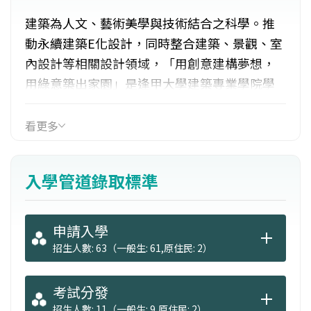
建築為人文、藝術美學與技術結合之科學。推
動永續建築E化設計，同時整合建築、景觀、室
內設計等相關設計領域，「用創意建構夢想，
用綠意築出家園」是逢甲大學建築專業學院學
士班的目標。一個走實務方向的建築系，考取
建築師執照為建築人目標，必須抱著準備妥當
看更多
的心態以及不滅的熱情與渴望，便能在此獲得
所想要的收穫。近來社會經濟轉型、生活環境
入學管道錄取標準
品質要求提升，透過課程訓練之整合，希望能
提升自然生態環境及人文關懷，以改善全民生
活環境品質。
申請入學
招生人數: 63（一般生: 61,原住民: 2）
考試分發
招生人數: 11（一般生: 9,原住民: 2）