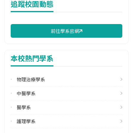
追蹤校園動態
13,604 元/學期
114年註冊率
94.59%
前往學系官網
學系電話
(03)2118800 #2574
學系地址
本校熱門學系
桃園市龜山區文化一路259號
物理治療學系
中醫學系
醫學系
護理學系