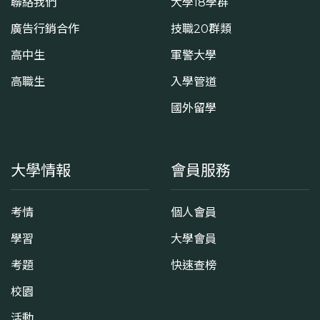
聯絡我們
大學18學群
廣告行銷合作
技職20群類
高中生
軍警大學
高職生
入學管道
國外留學
大學情報
會員服務
考情
個人會員
學習
大學會員
考題
快速查榜
校園
活動