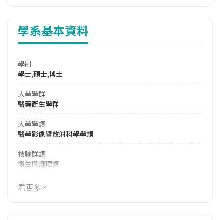
學系基本資料
學制
學士,碩士,博士
大學學群
醫藥衛生學群
大學學類
醫學影像暨放射科學學類
技職群類
衛生與護理類
114年學費
看更多
32,973 元/學期
114年雜費