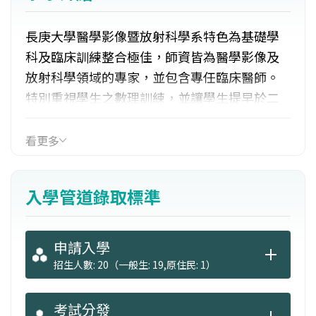
長庚大學醫學影像暨放射科學系特色為基礎學
科及臨床訓練整合極佳，師資皆為醫學影像及
放射科學領域的專家，並包含專任臨床醫師。
特別重視學生之數理訓練，並讓學生提早於二
年級即可選修專題研究。針對臨床訓練部分，
所有學生皆可受到長庚醫院完整的臨床訓練。
看更多
課程多採問題為導向之方式，並透過討論養成
學生主動學習，獨立思考，解決問題以及文字
入學管道錄取標準
與語言表達能力。並不定期延攬國外著名學者
來校講學，舉辦國際學術研討會。
申請入學
招生人數: 20（一般生: 19,原住民: 1）
考試分發