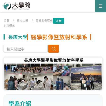
Tog
nav
首頁
/
長庚大學
/
醫學影像暨放
收藏
射科學系
醫學影像暨放射科學系
長庚大學
學系介紹