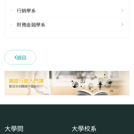
113學年度上學期
行銷學系
1
113學年度下學期
財務金融學系
2
雙聯學制人數
113學年度上學期
返回
2
113學年度下學期
1
學系電話
(04)22840392 #792
學系地址
臺中市南區興大路145號
大學問
大學校系