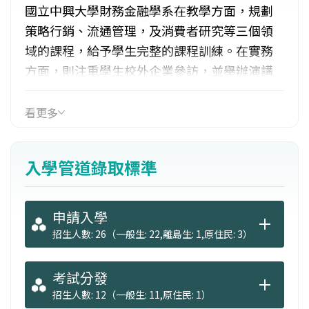
國立中興大學財務金融學系在教學方面，規劃
策略行銷、流通管理，及消費者研究等三個領
域的課程，給予學生完整的課程訓練。在實務
方面，則注重學生校外企業參訪，並舉辦演講
與研討會，增加學生實務知識和經驗。此外，
為培養學生的國際觀，配合本校簽訂之國外大
看更多
學交換學生計畫，以提升學生國際行銷知識與
全球運籌的行銷企劃實務能力。在產官學合作
入學管道錄取標準
方面，更與政府機關、產業公會、研究單位等
機構合作，執行相關研究計畫。
申請入學
招生人數: 26（一般生: 22,離島生: 1,原住民: 3）
考試分發
招生人數: 12（一般生: 11,原住民: 1）