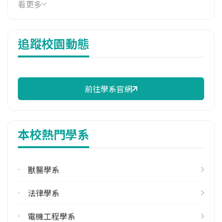
114年學費
看更多
16,861 元/學期
114年雜費
追蹤校園動態
7,354 元/學期
114年註冊率
98.08%
前往學系官網
校際選課人數
113學年度上學期
1
本校熱門學系
修輔系人數
113學年度上學期
2
獸醫學系
113學年度下學期
法律學系
2
電機工程學系
雙主修人數