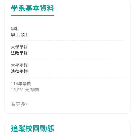
學系基本資料
學制
學士,碩士
大學學群
法政學群
大學學類
法律學類
114年學費
16,861 元/學期
114年雜費
看更多
7,354 元/學期
114年註冊率
追蹤校園動態
97.30%