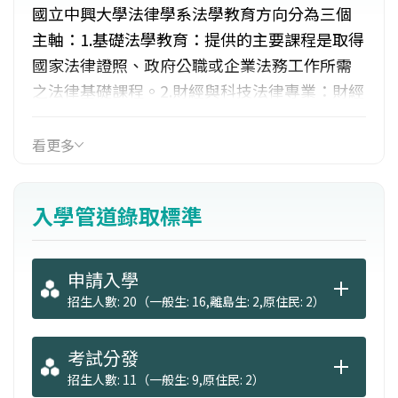
國立中興大學法律學系法學教育方向分為三個
主軸：1.基礎法學教育：提供的主要課程是取得
國家法律證照、政府公職或企業法務工作所需
之法律基礎課程。2.財經與科技法律專業：財經
與科技是未來社會活動的核心主軸，承襲設立
財法系與科法所的基本初衷，在既有基礎法學
看更多
上，進行財經法律與科技法律之跨領域、高階
人才的培養。3.本土與世界接軌之法律視野：提
入學管道錄取標準
供完整的國內法課程外，也同時提供國際法、
外國法學及比較法學的課程，以增廣學生的學
識與視野。
申請入學
招生人數: 20（一般生: 16,離島生: 2,原住民: 2）
考試分發
招生人數: 11（一般生: 9,原住民: 2）