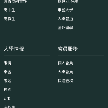
廣告行銷合作
技職20群類
高中生
軍警大學
高職生
入學管道
國外留學
大學情報
會員服務
考情
個人會員
學習
大學會員
考題
快速查榜
校園
活動
海外生