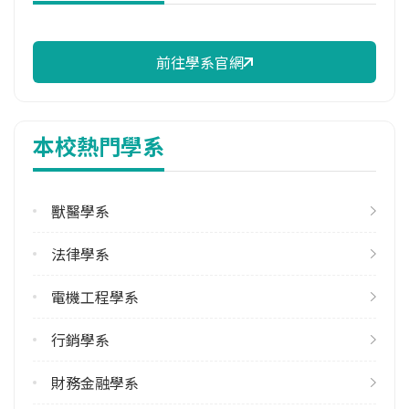
校際選課人數
113學年度下學期
2
前往學系官網
修輔系人數
113學年度上學期
本校熱門學系
4
113學年度下學期
3
獸醫學系
雙主修人數
法律學系
113學年度上學期
電機工程學系
2
113學年度下學期
行銷學系
2
財務金融學系
學系電話