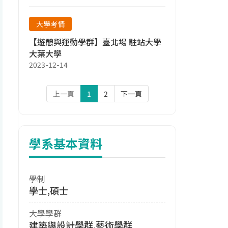
大學考情
【遊憩與運動學群】臺北場 駐站大學
大葉大學
2023-12-14
上一頁
1
2
下一頁
學系基本資料
學制
學士,碩士
大學學群
建築與設計學群,藝術學群