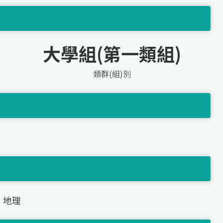
大學組(第一類組)
類群(組)別
、地理