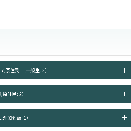
創品牌及獨立工作室的潛能。
7,原住民: 1,一般生: 3）
,原住民: 2）
1,外加名額: 1）