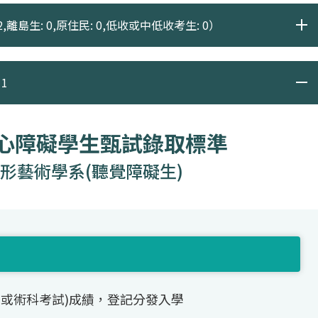
2,離島生: 0,原住民: 0,低收或中低收考生: 0）
1
身心障礙學生甄試錄取標準
形藝術學系(聽覺障礙生)
(或術科考試)成績，登記分發入學