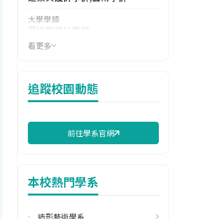
大學學類
藝術與設計學類
看更多
技職群類
設計群,藝術群影視類
114年學費
追蹤校園動態
39,330 元/學期
114年雜費
13,418 元/學期
前往學系官網
114年註冊率
26.67%
本校熱門學系
學系電話
(04)8511888 #5130
造形藝術學系
學系地址