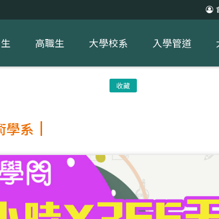
中生
高職生
大學校系
入學管道
收藏
術學系