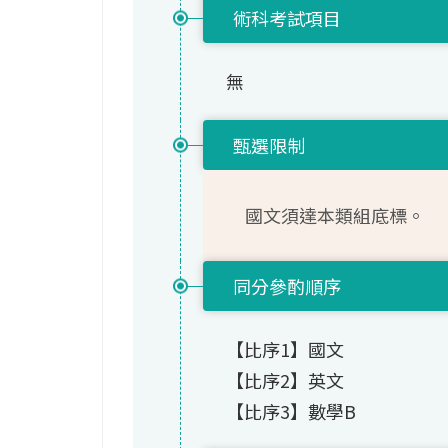
術科考試項目
無
甄選限制
國文須達本類組底標。
同分參酌順序
【比序1】國文
【比序2】英文
【比序3】數學B