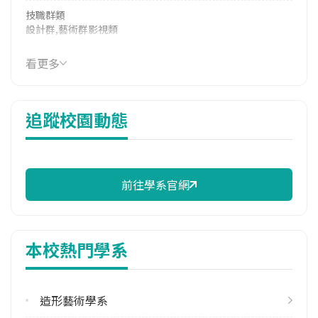
技職群類
設計群,藝術群影視類
114年學費
看更多
39,330 元/學期
114年雜費
追蹤校園動態
13,418 元/學期
114年註冊率
76.74%
前往學系官網
修輔系人數
113學年度上學期
2
本校熱門學系
113學年度下學期
1
造形藝術學系
雙主修人數
113學年度上學期