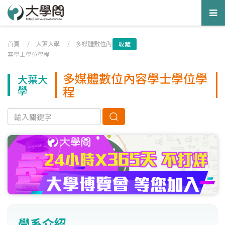
Tog
nav
首頁
/
大葉大學
/
多媒體數位內
收藏
容學士學位學程
多媒體數位內容學士學位學
大葉大
程
學
學系介紹