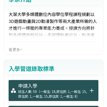
大葉大學多媒體數位內容學位學程課程規劃以
3D遊戲動畫與2D動漫製作等兩大產業所需的人
才進行一條龍的專業能力養成。授課方向將針
對多媒體遊戲設計、多媒體動畫設計、動漫畫
創作、數位影音處理及擴增實境等數位內容領
域做一完整的課程介紹，已與多家知名動畫遊
看更多
戲公司簽訂產學合作暨實務實習合約，學生可
於在學期間至相關企業進行短期或長期全職實
入學管道錄取標準
習。學生畢業後可繼續深造或投入數位遊戲、
動漫創作、電腦動畫、數位影音、數位出版典
藏、行動應用服務等相關產業。
申請入學
招生人數: 59（一般生: 18,原住民: 1,一般生: 15,
原住民: 1,一般生: 15,原住民: 1,一般生: 8）