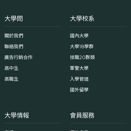
大學問
大學校系
關於我們
國內大學
聯絡我們
大學18學群
廣告行銷合作
技職20群類
高中生
軍警大學
高職生
入學管道
國外留學
大學情報
會員服務