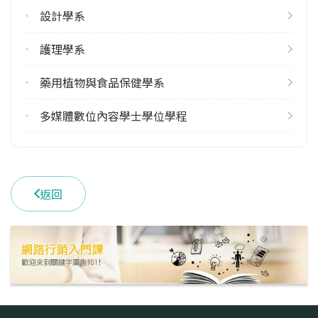
設計學系
2
113學年度下學期
護理學系
2
藥用植物與食品保健學系
學系電話
(04)8511888 #2420
多媒體數位內容學士學位學程
學系地址
彰化縣大村鄉學府路168號
返回