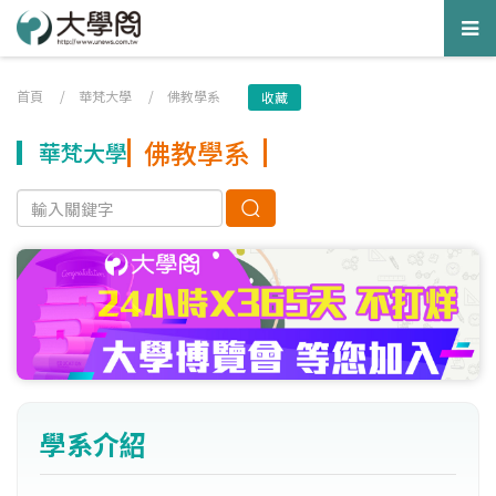
Tog
nav
首頁
/
華梵大學
/
佛教學系
收藏
佛教學系
華梵大學
學系介紹