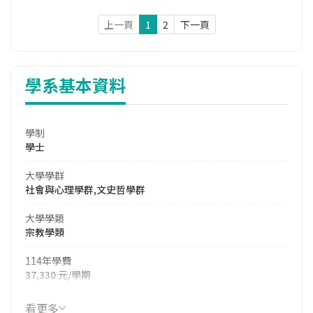
上一頁
1
2
下一頁
學系基本資料
學制
學士
大學學群
社會與心理學群,文史哲學群
大學學類
宗教學類
114年學費
37,330 元/學期
114年雜費
看更多