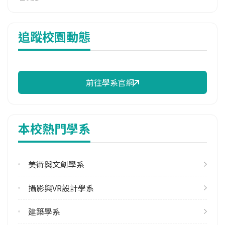
7,540 元/學期
學系電話
追蹤校園動態
(02)26632102 #4215
學系地址
新北市石碇區華梵路1號
前往學系官網
本校熱門學系
美術與文創學系
攝影與VR設計學系
建築學系