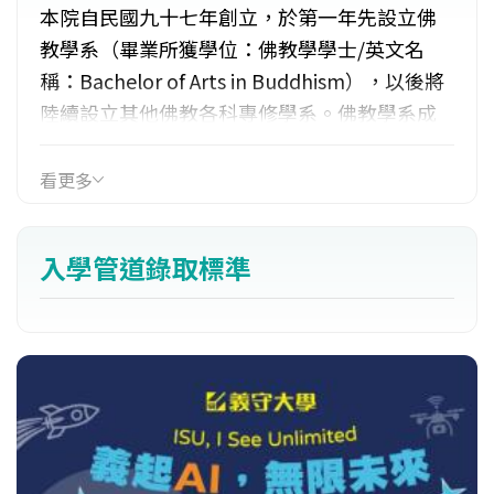
本院自民國九十七年創立，於第一年先設立佛
教學系（畢業所獲學位：佛教學學士/英文名
稱：Bachelor of Arts in Buddhism），以後將
陸續設立其他佛教各科專修學系。佛教學系成
績優異學生，可於本校各人文、藝術與資訊、
科技學系攻讀輔系、雙學士學位，或透過
看更多
「學、碩士五年一貫學位辦法」就讀本校各研
究所，未來更可申請直升本校東方人文思想研
入學管道錄取標準
究所博士班，以最短的修業時間，完成學、
碩、博士的完整佛教教育。