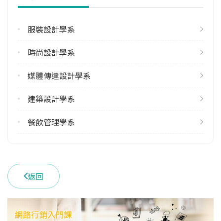
雙主修人數
113學年度下學期
1
服裝設計學系
學系電話
時尚設計學系
(07)6678888 #4360
媒體傳達設計學系
學系地址
高雄市內門區大學路200號
建築設計學系
餐飲管理學系
返回