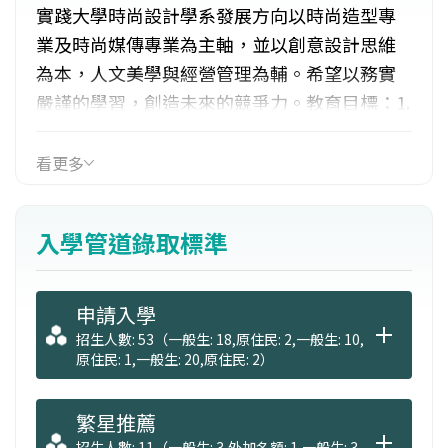
實踐大學時尚設計學系發展方向以時尚造型專
業及時尚媒傳專業為主軸，並以創意設計思維
為本，人文美學與經營管理為輔。希望以務實
嚴謹的學習，創造未來的競爭力。教育目標：1.
結合時尚造型與時尚媒傳之設計產業趨勢。2.奠
定學生專業學理知識及實務操作能力，以符合
看更多
時尚產業脈動及社會需求。3.豐富學生兼具人文
藝術與創意思考之涵養及獨立分析之能力。4.落
入學管道錄取標準
實學生積極負責之工作態度，並具備專業倫理
觀念及社會責任感。
申請入學
招生人數: 53（一般生: 18,原住民: 2,一般生: 10,
原住民: 1,一般生: 20,原住民: 2）
繁星推薦
招生人數: 11（一般生: 3,外加名額: 1,一般生: 3,