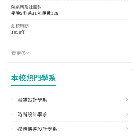
院系所及社團數
學院5 科系31 社團數129
創校時間
1958年
114年生師比
32.51
看更多
114年註冊率
85.13%
本校熱門學系
113學年度雙聯學位合作校數
其他亞洲地區8 北美洲5 南亞1 東協11 歐洲8
服裝設計學系
學校電話
(02)25381111
時尚設計學系
學校地址
臺北市中山區大直街70號
媒體傳達設計學系