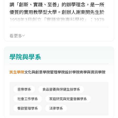
調「創新、實踐、至善」的辦學理念，是一所
優質的實用教學型大學。創辦人謝東閔先生於
1958年3月創立「實踐家政專科學校」；1979
年6月校名改為「實踐家政經濟專科學校」；
1991年8月改制為「實踐設計管理學院」；
看更多
1995年8月成立高雄校區；1997年8月改名為
「實踐大學」。目前全校有2個校區，臺北校本
學院與學系
部校地面積為4.5公頃，設有民生、設計及管理3
個學院16個學系；高雄校區占地65.5公頃，設
民生學院
文化與創意學院
管理學院
設計學院
商學與資訊學院
有商學與資訊、文化與創意2個學院15個學系。
學制包括日間學制（含學士班、碩士班及博士
班）、進修學制（含進修學士班、學士二年制
音樂學系
食品營養與保健生技學系
在職專班及碩士在職專班）等。現有專任教師
社會工作學系
家庭研究與兒童發展學系
400餘人，學生約16,000人。本校榮列教育部教
餐飲管理學系
法律學系
學卓越大學，北高5個學院各具特色，教學成果