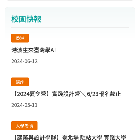
豐碩，其中設計學院屢獲各項指標性國際設計
大獎，如2014年德國iF概念設計獎全球大學排
校園快報
名第二、德國紅點（red dot）設計獎亞太地區
大學排名第三。2014年2月，全球知名評比網站
Ranker首度公布「全球最佳30所設計學校」，
香港
臺灣僅本校入榜。
港澳生來臺灣學AI
2024-06-12
講座
【2024夏令營】實踐設計營╳ 6/23報名截止
2024-05-11
大學考情
【建築與設計學群】臺北場 駐站大學 實踐大學