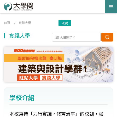
Tog
nav
首頁
/
實踐大學
收藏
實踐大學
學校介紹
本校秉持「力行實踐，修齊治平」的校訓，強