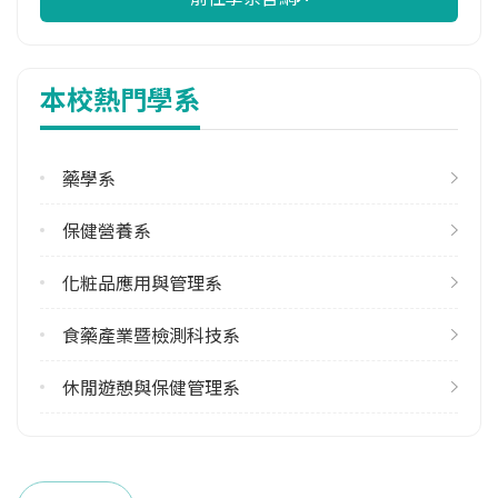
修輔系人數
113學年度上學期
3
本校熱門學系
113學年度下學期
3
藥學系
雙主修人數
113學年度上學期
保健營養系
1
113學年度下學期
化粧品應用與管理系
1
食藥產業暨檢測科技系
學系電話
(06)2664911 #3400
休閒遊憩與保健管理系
學系地址
臺南市仁德區保安里二仁路一段60號