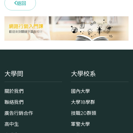
返回
大學問
大學校系
關於我們
國內大學
聯絡我們
大學18學群
廣告行銷合作
技職20群類
高中生
軍警大學