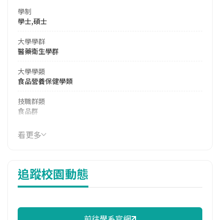
學制
學士,碩士
大學學群
醫藥衛生學群
大學學類
食品營養保健學類
技職群類
食品群
114年學費
看更多
38,678 元/學期
114年雜費
追蹤校園動態
14,250 元/學期
114年註冊率
77.14%
前往學系官網