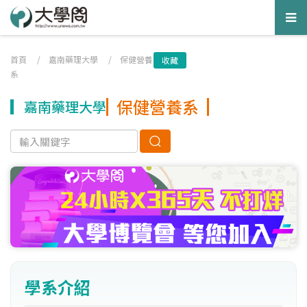
Tog
nav
首頁
/
嘉南藥理大學
/
保健營養
收藏
系
保健營養系
嘉南藥理大學
學系介紹