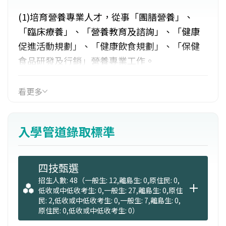
(1)培育營養專業人才，從事「團膳營養」、
「臨床療養」、「營養教育及諮詢」、「健康
促進活動規劃」、「健康飲食規劃」、「保健
食品研發及行銷」營養專業工作。
(2)促進全民健康，達到「養生保健，創造新營
看更多
養食代」。
入學管道錄取標準
(3)實務課程-校外營養服務、醫院實習、營養相
關產業界實習。
四技甄選
(4)就業學程、產業學院、就業媒合-最後一哩就
招生人數: 48（一般生: 12,離島生: 0,原住民: 0,
低收或中低收考生: 0,一般生: 27,離島生: 0,原住
業接軌。
民: 2,低收或中低收考生: 0,一般生: 7,離島生: 0,
原住民: 0,低收或中低收考生: 0）
（文由嘉南藥理大學保健營養系提供）