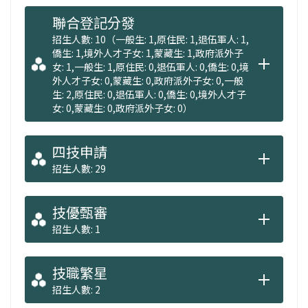
教學特色，達成｢畢業即就業，上班即上手｣的
聯合登記分發
技職教育目標。
招生人數: 10（一般生: 1,原住民: 1,退伍軍人: 1,
僑生: 1,境外人才子女: 1,蒙藏生: 1,政府派外子
女: 1,一般生: 1,原住民: 0,退伍軍人: 0,僑生: 0,境
此外，本系為擴大培養休閒保健療養、休閒資
外人才子女: 0,蒙藏生: 0,政府派外子女: 0,一般
源規劃及休閒產業經營管理等方面相關專業人
生: 2,原住民: 0,退伍軍人: 0,僑生: 0,境外人才子
女: 0,蒙藏生: 0,政府派外子女: 0）
才，設有「休閒保健管理系(含碩士班)」，以提
供同學們未來進一步深造。
四技申請
招生人數: 29
（文由嘉南藥理大學休閒遊憩與保健管理系提
供）
技優甄審
招生人數: 1
技職繁星
招生人數: 2