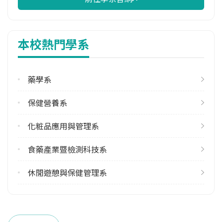
學系電話
(06)2664911 #6501
本校熱門學系
學系地址
臺南市仁德區保安里二仁路一段60號
藥學系
保健營養系
化粧品應用與管理系
食藥產業暨檢測科技系
休閒遊憩與保健管理系