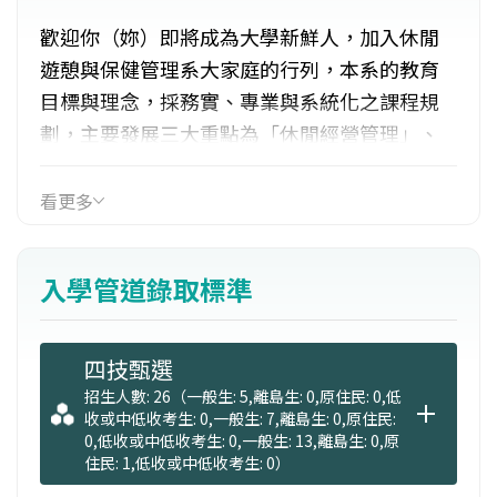
歡迎你（妳）即將成為大學新鮮人，加入休閒
遊憩與保健管理系大家庭的行列，本系的教育
目標與理念，採務實、專業與系統化之課程規
劃，主要發展三大重點為「休閒經營管理」、
「休閒活動企劃」與「休閒健康促進」，並以
培育全方位的「健康休閒產業從業人才」為本
看更多
系的宗旨。
入學管道錄取標準
目前著重於休閒養生產業之實務運作，積極與
業界簽署實務合作契約(目前已和臺糖遊憩事業
部、休閒農場、空間規劃顧問公司、健身中
四技甄選
心、連鎖企業飯店、美容芳療企業等數十家廠
招生人數: 26（一般生: 5,離島生: 0,原住民: 0,低
收或中低收考生: 0,一般生: 7,離島生: 0,原住民:
商簽訂合作契約)，以利同學們在學時的學習目
0,低收或中低收考生: 0,一般生: 13,離島生: 0,原
標明確化及接軌產業需求，落實證能合一，強
住民: 1,低收或中低收考生: 0）
化實務增能，發展「適性揚才、務實致用」的