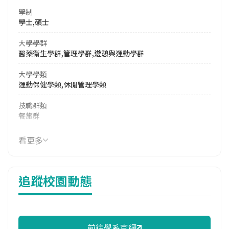
學制
學士,碩士
大學學群
醫藥衛生學群,管理學群,遊憩與運動學群
大學學類
運動保健學類,休閒管理學類
技職群類
餐旅群
114年註冊率
看更多
72.22%
修輔系人數
追蹤校園動態
113學年度上學期
3
113學年度下學期
4
前往學系官網