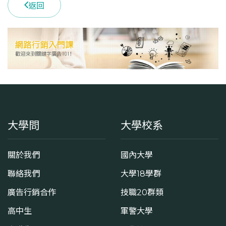
返回
大學問
大學校系
關於我們
國內大學
聯絡我們
大學18學群
廣告行銷合作
技職20群類
高中生
軍警大學