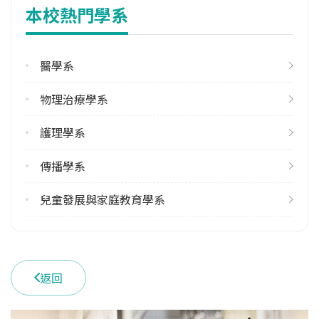
本校熱門學系
113學年度下學期
12
醫學系
修輔系人數
113學年度上學期
物理治療學系
2
113學年度下學期
護理學系
3
傳播學系
雙主修人數
113學年度上學期
兒童發展與家庭教育學系
6
113學年度下學期
5
返回
學系電話
(03)8572158 #22323