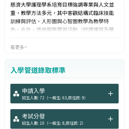
慈濟大學護理學系培育目標強調專業與人文並
重，教學方法多元，其中客觀結構式臨床技能
訓練與評估、人形圖與心智圖教學為教學特
色。此外，透過服務學習活動（舒適護理及蘭
嶼離島服務團隊、國際醫護服務團隊），強化
專業與人文之學習。每年舉辦生涯規劃座談、
看更多
面試技巧活動及畢業生感恩茶會，並執行國考
輔導計劃。學生可申請慈濟助學生，獎助學雜
入學管道錄取標準
費、住宿費及零用金等，畢業後可至慈濟醫療
志業相關醫院從事護理工作。
申請入學
招生人數: 72（一般生: 63,原住民: 9）
考試分發
招生人數: 10（一般生: 8,原住民: 2）