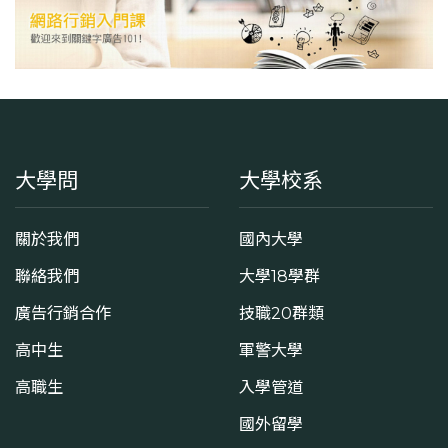
學系地址
花蓮縣花蓮市建國路二段880號
大學問
大學校系
關於我們
國內大學
聯絡我們
大學18學群
廣告行銷合作
技職20群類
高中生
軍警大學
高職生
入學管道
國外留學