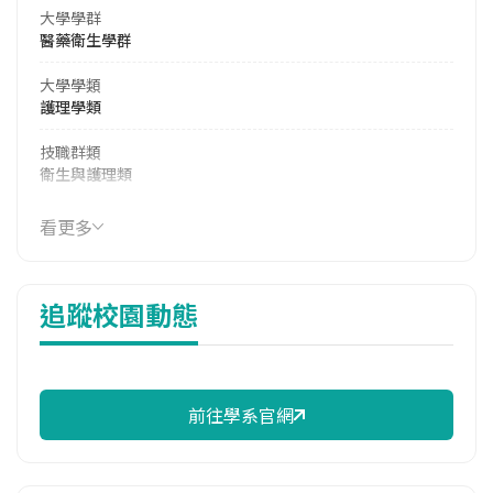
大學學群
醫藥衛生學群
大學學類
護理學類
技職群類
衛生與護理類
114年學費
看更多
33,975 元/學期
114年雜費
追蹤校園動態
14,874 元/學期
114年註冊率
72.91%
前往學系官網
校際選課人數
113學年度上學期
4