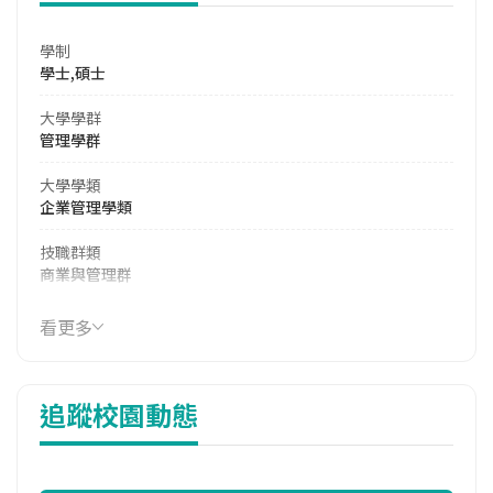
學制
學士,碩士
大學學群
管理學群
大學學類
企業管理學類
技職群類
商業與管理群
114年學費
看更多
38,051 元/學期
114年雜費
追蹤校園動態
9,114 元/學期
114年註冊率
71.19%