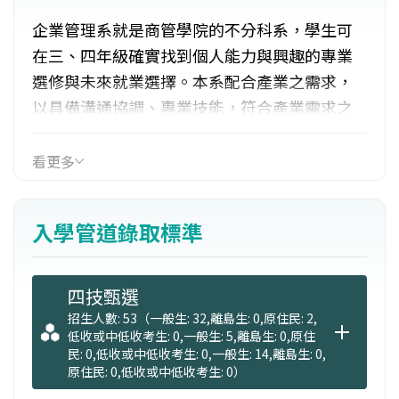
企業管理系就是商管學院的不分科系，學生可
在三、四年級確實找到個人能力與興趣的專業
選修與未來就業選擇。本系配合產業之需求，
以具備溝通協調、專業技能，符合產業需求之
專業經營管理人才為目標。
看更多
【課程設計】：以學生就業為導向的三個契合
式學分學程為主軸，亦即微型創業管理契合式
入學管道錄取標準
學分學程、企業流程管理契合式學分學程、客
戶經營管理契合式學分學程。
四技甄選
【專業培育】：落實創意構想，進行創業計
招生人數: 53（一般生: 32,離島生: 0,原住民: 2,
低收或中低收考生: 0,一般生: 5,離島生: 0,原住
畫；了解企業活動，建構企業流程；掌握市場
民: 0,低收或中低收考生: 0,一般生: 14,離島生: 0,
需求，強化客戶經營；培育商品經營與展場規
原住民: 0,低收或中低收考生: 0）
劃之人才。