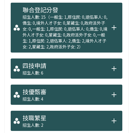
聯合登記分發
【教學設備】：為配合課程發展需要並強化學
招生人數: 15（一般生: 1,原住民: 0,退伍軍人: 0,
習效果，本系設有1間專業電腦教室 (知識管理
僑生: 0,境外人才子女: 0,蒙藏生: 0,政府派外子
女: 0,一般生: 1,原住民: 0,退伍軍人: 0,僑生: 0,境
實驗室A503)、1間PBL(Problem Based
外人才子女: 0,蒙藏生: 0,政府派外子女: 0,一般
Learning)專用教室(問題導向學習法/A401B)教
生: 1,原住民: 2,退伍軍人: 2,僑生: 2,境外人才子
女: 2,蒙藏生: 2,政府派外子女: 2）
室包含軟、硬體等設施，足以因應教學、研究
與學生製作專題需要、一間微型創業研討室
四技申請
(A502)以及2間專用教室(A504、A505)。
招生人數: 6
（文由健行科技大學企業管理系提供）
技優甄審
招生人數: 4
技職繁星
招生人數: 2