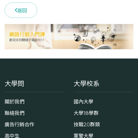
返回
大學問
大學校系
關於我們
國內大學
聯絡我們
大學18學群
廣告行銷合作
技職20群類
高中生
軍警大學