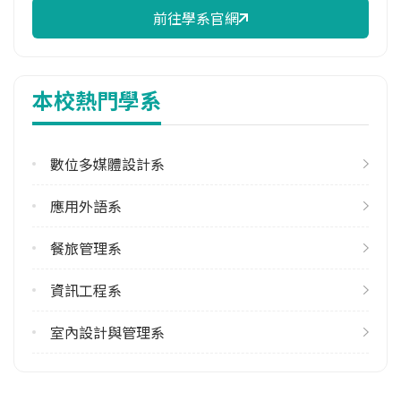
前往學系官網
修輔系人數
113學年度上學期
1
本校熱門學系
113學年度下學期
1
數位多媒體設計系
學系電話
(03)4581196 #7100
應用外語系
學系地址
桃園市中壢區健行路229號
餐旅管理系
資訊工程系
室內設計與管理系