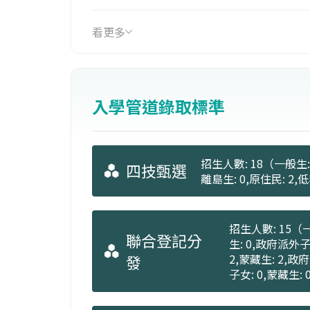
（文由健行科技大學電子工程系提供）
看更多
入學管道錄取標準
招生人數: 18（一般生: 
四技甄選
離島生: 0,原住民: 2
招生人數: 15（一
聯合登記分
生: 0,政府派外子
發
2,蒙藏生: 2,政
子女: 0,蒙藏生: