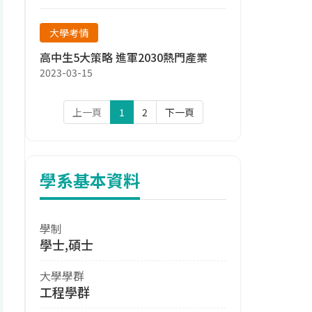
大學考情
高中生5大策略 進軍2030熱門產業
2023-03-15
上一頁
1
2
下一頁
學系基本資料
學制
學士,碩士
大學學群
工程學群