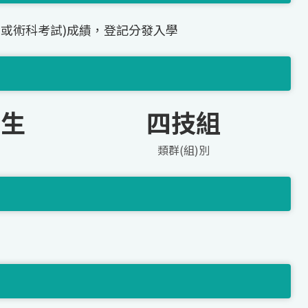
(或術科考試)成績，登記分發入學
礙生
四技組
類群(組)別