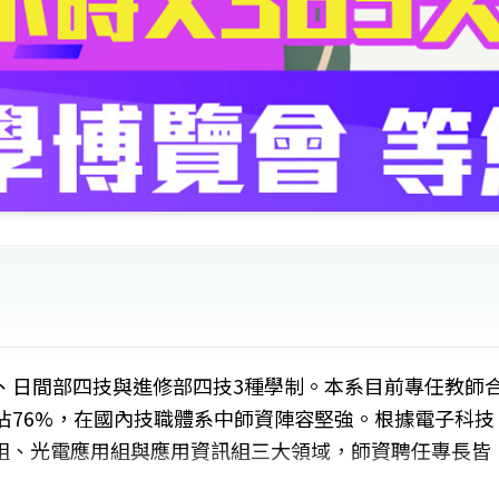
、日間部四技與進修部四技3種學制。本系目前專任教師
佔76%，在國內技職體系中師資陣容堅強。根據電子科技
組、光電應用組與應用資訊組三大領域，師資聘任專長皆