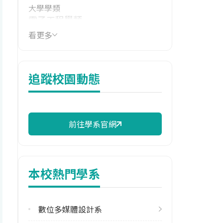
大學學類
電子工程學類
看更多
技職群類
電機與電子群資電類
114年學費
追蹤校園動態
39,808 元/學期
114年雜費
14,316 元/學期
前往學系官網
114年註冊率
45.21%
本校熱門學系
學系電話
(03)4581196 #5100
數位多媒體設計系
學系地址
桃園市中壢區健行路229號