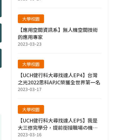
大學校園
【應用空間資訊系】無人機空間技術
的應用專家
2023-03-23
大學校園
【UCH健行科大尋找達人EP4】台灣
之光2022思科APJC榮獲全世界第一名
2023-03-17
大學校園
【UCH健行科大尋找達人EP5】我是
大三修完學分，提前銜接職場の機械
達人
2023-03-16