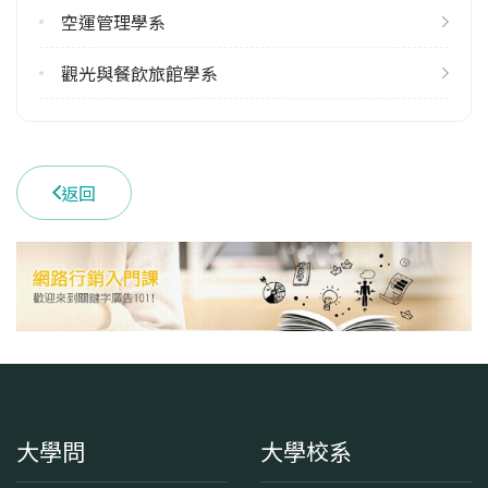
空運管理學系
觀光與餐飲旅館學系
返回
大學問
大學校系