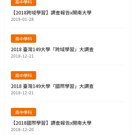
高中學科
【2018跨域學習】調查報告x開南大學
2019-01-28
高中學科
2018 臺灣149大學「跨域學習」大調查
2018-12-21
高中學科
2018 臺灣149大學「國際學習」大調查
2018-12-21
高中學科
【2018國際學習】調查報告x開南大學
2018-12-20