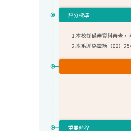
評分標準
1.本校採備審資料審查，
2.本系聯絡電話（06）25491
重要時程