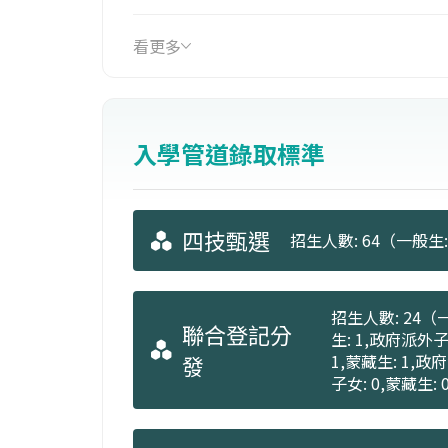
看更多
入學管道錄取標準
四技甄選
招生人數: 64（一般生:
招生人數: 24（一
聯合登記分
生: 1,政府派外子
發
1,蒙藏生: 1,政
子女: 0,蒙藏生: