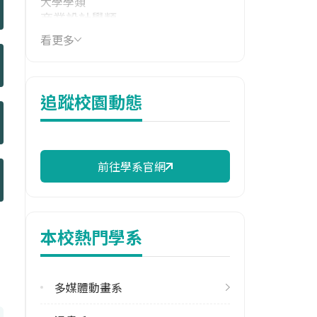
大學學類
商業設計學類
看更多
技職群類
設計群
114年學費
追蹤校園動態
39,810 元/學期
114年雜費
13,580 元/學期
前往學系官網
114年註冊率
52.38%
本校熱門學系
修輔系人數
113學年度上學期
3
多媒體動畫系
113學年度下學期