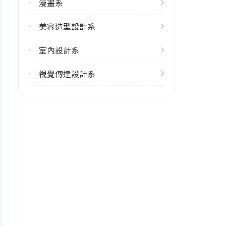
漫畫系
2
美容造型設計系
學系電話
(06)2549118
室內設計系
學系地址
視覺傳達設計系
臺南市永康區中正路529號