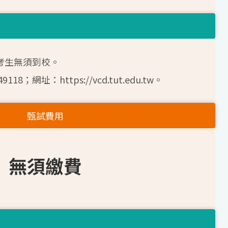
考生無須到校。
18；網址：https://vcd.tut.edu.tw。
甄試費用
無須繳費