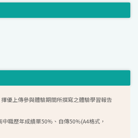
)：擇優上傳參與體驗期間所撰寫之體驗學習報告
：高中職歷年成績單50%、自傳50%(A4格式，