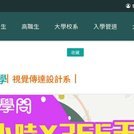
中生
高職生
大學校系
入學管道
收藏
學
視覺傳達設計系