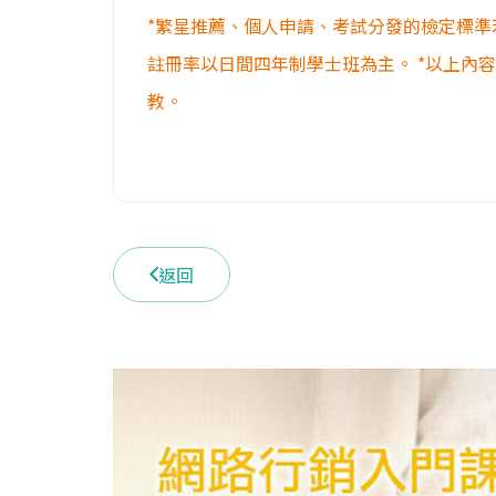
*繁星推薦、個人申請、考試分發的檢定標準
註冊率以日間四年制學士班為主。 *以上內
教。
返回