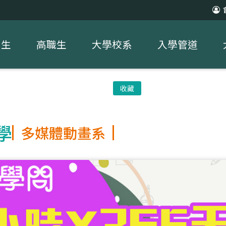
中生
高職生
大學校系
入學管道
收藏
學
多媒體動畫系