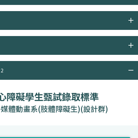
2
身心障礙學生甄試錄取標準
媒體動畫系(肢體障礙生)(設計群)