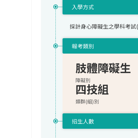
入學方式
採計身心障礙生之學科考試
報考類別
肢體障礙生
障礙別
四技組
類群(組)別
招生人數