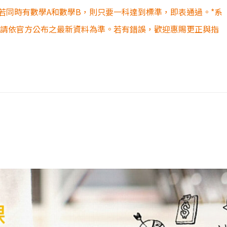
若同時有數學A和數學B，則只要一科達到標準，即表通過。*系
容請依官方公布之最新資料為準。若有錯誤，歡迎惠賜更正與指