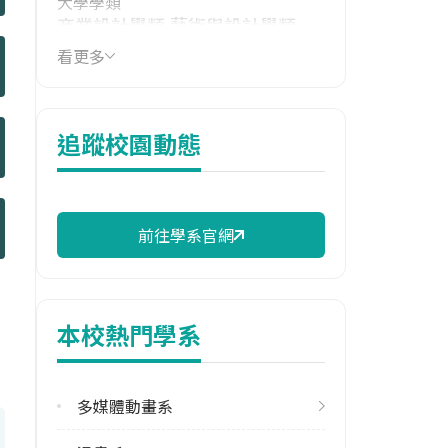
大學學類
商業設計學類,藝術與設計學類
看更多
技職群類
設計群,藝術群影視類
114年學費
追蹤校園動態
39,810 元/學期
114年雜費
13,580 元/學期
前往學系官網
114年註冊率
69.47%
本校熱門學系
修輔系人數
113學年度上學期
1
多媒體動畫系
113學年度下學期