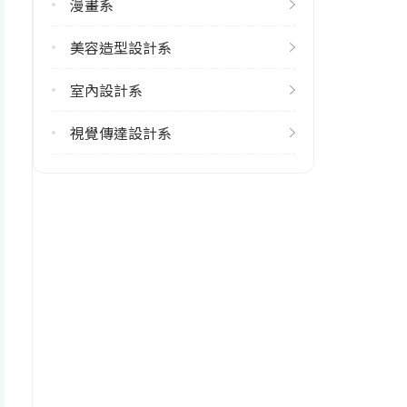
漫畫系
1
美容造型設計系
學系電話
(06)2438107
室內設計系
學系地址
視覺傳達設計系
臺南市永康區中正路529號