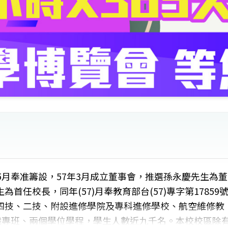
5月奉准籌設，57年3月成立董事會，推選孫永慶先生為董
任校長，同年(57)月奉教育部台(57)專字第17859
四技、二技、附設進修學院及專科進修學校、航空維修教
職專班、兩個學位學程，學生人數近九千名。本校校區除