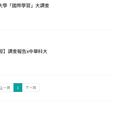
49大學「國際學習」大調查
學習】調查報告x中華科大
上一頁
1
下一頁