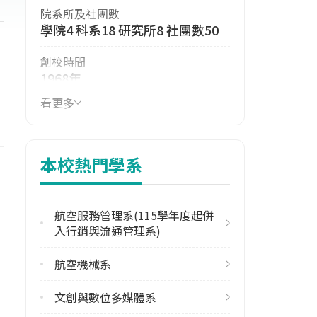
院系所及社團數
學院4 科系18 研究所8 社團數50
創校時間
1968年
看更多
114年生師比
16.10
114年註冊率
本校熱門學系
65.96%
學校電話
航空服務管理系(115學年度起併
(02)27821862
入行銷與流通管理系)
學校地址
航空機械系
臺北市南港區研究院路三段245號
文創與數位多媒體系