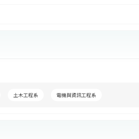
林校區。未來將賡續推動工程學院具有工程與技術整合能
康科技學院具有生物科技、食品科學與餐飲管理結合養生
為國內或亞洲最具特色的航空領域人才培育中心；雲林校
劃相關軟、硬體設施，未來將成為本校學生實習、就業、
土木工程系
電機與資訊工程系