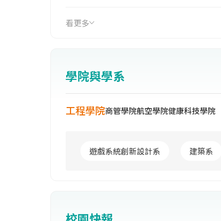
台北南港校本部外，尚有新竹校區及雲
量，商管學院具有服務業管理特色，健
看更多
品質特色；新竹校區航空學院將發展成
區產學合作及實習園區將積極開發與規
創新與創業的搖籃。
學院與學系
工程學院
商管學院
航空學院
健康科技學院
遊戲系統創新設計系
建築系
校園快報