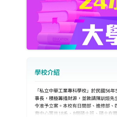
學校介紹
「私立中華工業專科學校」於民國56年
事長，積極籌措財源，並敦請陳訓烜先生為首
令准予立案。本校有日間部、進修部、
育中心等共18系、8個碩士班、碩士在