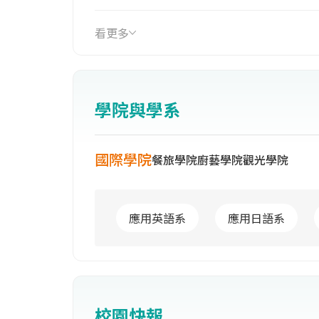
旅館、餐飲、旅運、航空管理，及二專
雄市立餐旅國民中學」。95年 設立「
看更多
文化產業研究所。98年設立「餐旅教
「應用日語系」。99年改名【國立高
士學位學程、國際廚藝學士學位學程。1
學院與學系
「國際學院」。
國際學院
餐旅學院
廚藝學院
觀光學院
應用英語系
應用日語系
校園快報