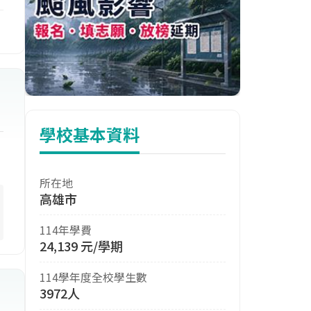
食
學校基本資料
所在地
高雄市
114年學費
24,139 元/學期
114學年度全校學生數
3972人