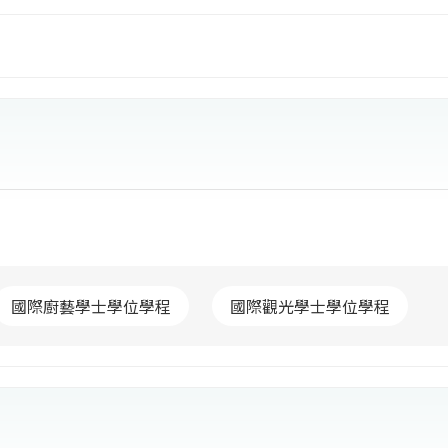
旅館、餐飲、旅運、航空管理。94年接受高雄市委辦「高
五專部餐飲廚藝科」及「應用外語系」。97年設立台灣飲
育研究所」及將「應用外語系」分設為「應用英語系」及
雄餐旅大學】設立餐飲創新研發碩士學位學程、國際觀光學
00年設立運輸與休閒服務規劃碩士學位學程。102年設立
國際廚藝學士學位學程
國際觀光學士學位學程