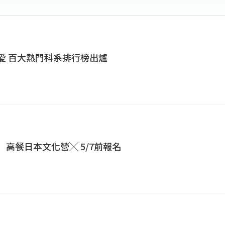
最愛 百大熱門科系排行榜出爐
營】高餐日本文化營╳ 5/7前報名