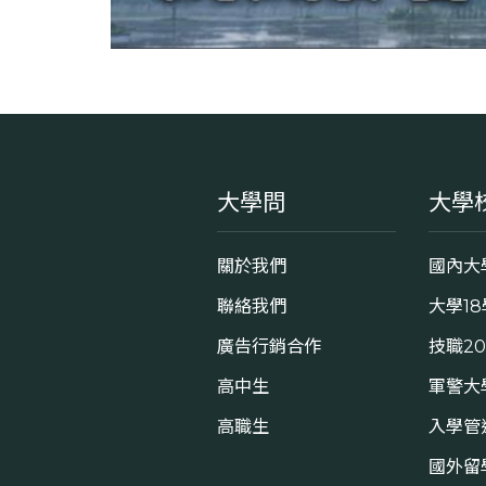
大學問
大學
關於我們
國內大
聯絡我們
大學1
廣告行銷合作
技職2
高中生
軍警大
高職生
入學管
國外留