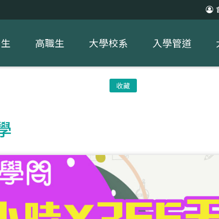
中生
高職生
大學校系
入學管道
收藏
學