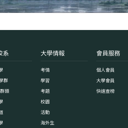
校系
大學情報
會員服務
學
考情
個人會員
8學群
學習
大學會員
0群類
考題
快速查榜
學
校園
道
活動
學
海外生