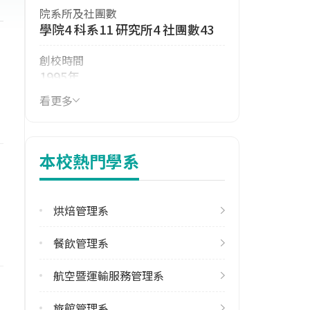
院系所及社團數
學院4 科系11 研究所4 社團數43
創校時間
1995年
看更多
114年生師比
21.52
114年註冊率
本校熱門學系
86.83%
學校電話
烘焙管理系
(07)8060505
餐飲管理系
學校地址
高雄市小港區松和路1號
航空暨運輸服務管理系
旅館管理系