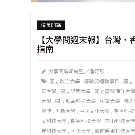
校長開講
【大學問週末報】台灣．
指南
大學問編輯總監／潘妤彤
國立政治大學
,
遊憩與運動學群
,
國立
華大學
,
國立陽明大學
,
國立臺灣海洋大
大學
,
國立勤益科技大學
,
中華大學
,
佛光
學院
,
世新大學
,
中國文化大學
,
朝陽科技
文科技大學
,
樹德科技大學
,
崑山科技大
苑科技大學
,
國防大學
,
臺南應用科技大