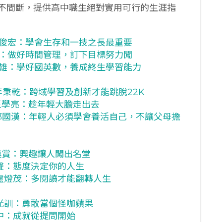
不間斷，提供高中職生絕對實用可行的生涯指
俊宏：學會生存和一技之長最重要
：做好時間管理，訂下目標努力闖
雄：學好國英數，養成終生學習能力
秉乾：跨域學習及創新才能跳脫22K
王學亮：趁年輕大膽走出去
鄭國漢：年輕人必須學會養活自己，不讓父母擔
連賞：興趣讓人闖出名堂
聲：態度決定你的人生
盧燈茂：多閱讀才能翻轉人生
光訓：勇敢當個怪咖蘋果
中：成就從提問開始