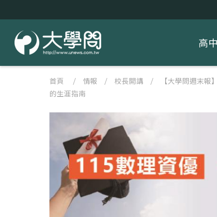
高
首頁
/
情報
/
校長開講
/
【大學問週末報
的生涯指南