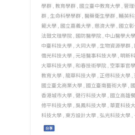
學群
,
教育學群
,
國立臺中教育大學
,
管理
群
,
生命科學學群
,
醫藥衛生學群
,
輔英科
範大學
,
國立嘉義大學
,
慈濟大學
,
國立彰
法鼓文理學院
,
國防醫學院
,
中山醫學大
中臺科技大學
,
大同大學
,
生物資源學群
,
僑光科技大學
,
元培醫事科技大學
,
明新
大華科技大學
,
和春技術學院
,
空軍軍官
教育大學
,
龍華科技大學
,
正修科技大學
,
國立臺北商業大學
,
國立臺南藝術大學
,
香港城市大學
,
健行科技大學
,
國立高雄
修平科技大學
,
吳鳳科技大學
,
華夏科技
科技大學
,
東方設計大學
,
弘光科技大學
,
分享