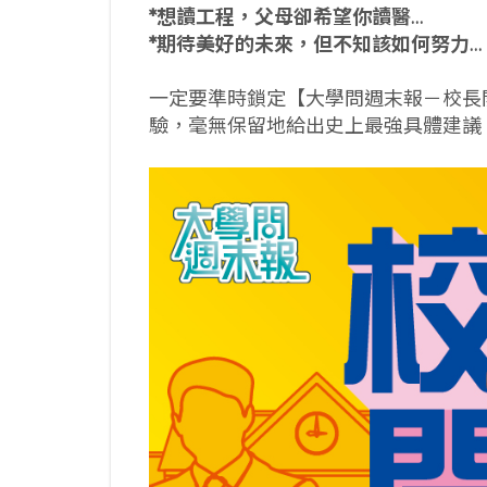
*想讀工程，父母卻希望你讀醫…
*期待美好的未來，但不知該如何努力…
一定要準時鎖定【大學問週末報－校長
驗，毫無保留地給出史上最強具體建議