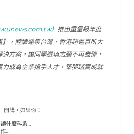
.unews.com.tw）
推出重量級年度
講】，陸續邀集台灣、香港超過百所大
解決方案
，
讓同學選填志願不再猶豫，
實力成為企業搶手人才，築夢踏實成就
】開講，如果你：
讀什麼科系…
作…