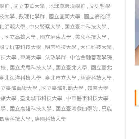
學群
,
國立東華大學
,
地球與環境學群
,
文史哲學
技大學
,
數理化學群
,
國立宜蘭大學
,
國立高雄師
化師範大學
,
中央警察大學
,
國立臺中科技大學
,
學
,
國立高雄大學
,
國立屏東大學
,
美和科技大學
,
國立屏東科技大學
,
明志科技大學
,
大仁科技大學
,
科技大學
,
東海大學
,
法政學群
,
中信金融管理學院
,
學校
,
國立虎尾科技大學
,
國立臺北大學
,
國立臺北
臺北海洋科技大學
,
臺北市立大學
,
慈濟科技大學
,
國立臺灣藝術大學
,
國立臺灣師範大學
,
嶺南大學
,
餐旅大學
,
臺北城市科技大學
,
中華醫事科技大學
,
大學
,
國立高雄科技大學
,
國立臺灣戲曲學院
,
萬能
長庚科技大學
,
建國科技大學