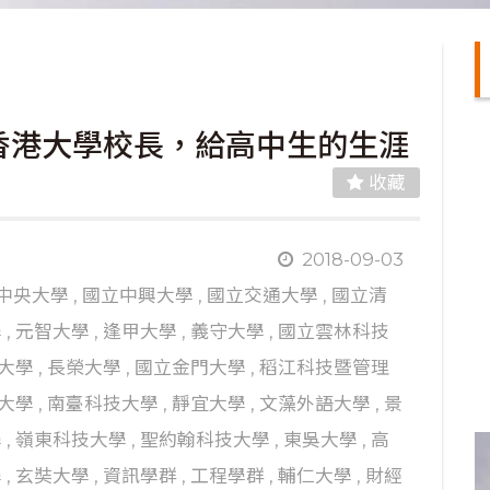
香港大學校長，給高中生的生涯
收藏
2018-09-03
中央大學
,
國立中興大學
,
國立交通大學
,
國立清
學
,
元智大學
,
逢甲大學
,
義守大學
,
國立雲林科技
大學
,
長榮大學
,
國立金門大學
,
稻江科技暨管理
大學
,
南臺科技大學
,
靜宜大學
,
文藻外語大學
,
景
學
,
嶺東科技大學
,
聖約翰科技大學
,
東吳大學
,
高
學
,
玄奘大學
,
資訊學群
,
工程學群
,
輔仁大學
,
財經