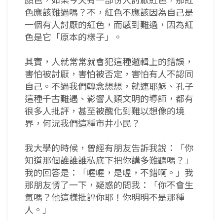
顏色，如果今天有一部份人討厭紅色，那紅
色應該難過嗎？不，紅色不應該因為自己是
一個有人討厭的紅色，而感到難過，因為紅
色是它「原本的樣子」。
其實，人就常常就會犯這種邏輯上的錯誤，
害怕被討厭，害怕被否定，害怕有人不認同
自己。不過我們轉念想想，就連耶穌、孔子
這種千古難遇、影響人類文明的導師，都有
很多人批評，甚至被醜化到難以想像的境
界，何況我們這種市井小民？
我大學的時候，曾經有朋友告訴我說：「你
知道那個誰誰誰私底下把你講多難聽嗎？」
我的回答是：「喔喔，是喔，不錯啊。」我
那朋友愣了一下，疑惑的問我：「你不會生
氣嗎？他這樣批評你耶！你明明不是那種
人。」