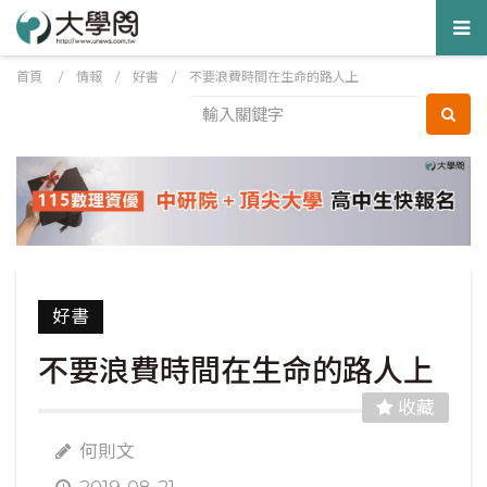
Tog
nav
首頁
/
情報
/
好書
/
不要浪費時間在生命的路人上
好書
不要浪費時間在生命的路人上
收藏
何則文
2019-08-21