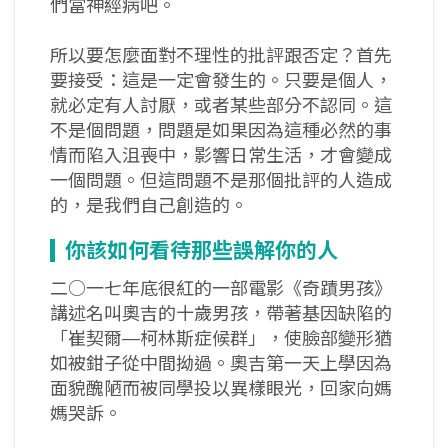
們當神經病吧。
所以要怎麼面對不理性的批評跟否定？首先
要接受：這是一定會發生的。只要是個人，
就必定有人討厭，或者某些部分不認同。這
不是個問題，問題是如果因為這種必然的事
情而陷入沮喪中，影響日常生活，才會變成
一個問題。但這問題不是那個批評的人造成
的，是我們自己創造的。
你該如何看待那些誤解你的人
二○一七年底很紅的一部電影《奇蹟男孩》
講述名叫奧吉的十歲男孩，帶著基因缺陷的
「崔契爾—柯林斯症候群」，使臉部變形猶
如被鉗子從中間拗過。奧吉第一天上學因為
面貌醜陋而被同學投以異樣眼光，回家向媽
媽哭訴。