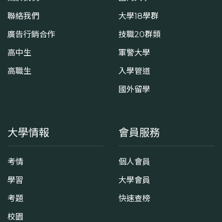
聯絡我們
大學18學群
廣告行銷合作
技職20群類
高中生
軍警大學
高職生
入學管道
國外留學
大學情報
會員服務
考情
個人會員
學習
大學會員
考題
快速查榜
校園