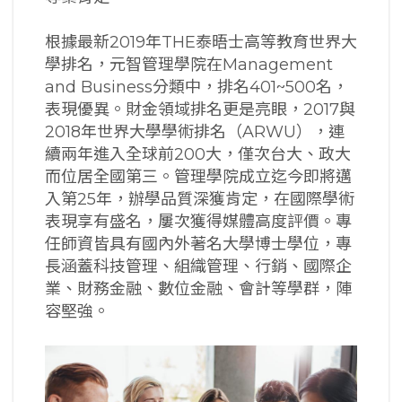
根據最新2019年THE泰晤士高等教育世界大
學排名，元智管理學院在Management
and Business分類中，排名401~500名，
表現優異。財金領域排名更是亮眼，2017與
2018年世界大學學術排名（ARWU），連
續兩年進入全球前200大，僅次台大、政大
而位居全國第三。管理學院成立迄今即將邁
入第25年，辦學品質深獲肯定，在國際學術
表現享有盛名，屢次獲得媒體高度評價。專
任師資皆具有國內外著名大學博士學位，專
長涵蓋科技管理、組織管理、行銷、國際企
業、財務金融、數位金融、會計等學群，陣
容堅強。