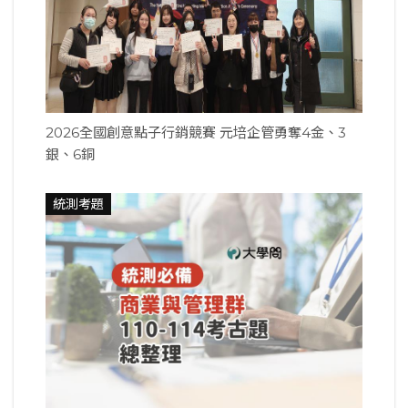
2026全國創意點子行銷競賽 元培企管勇奪4金、3
銀、6銅
統測考題