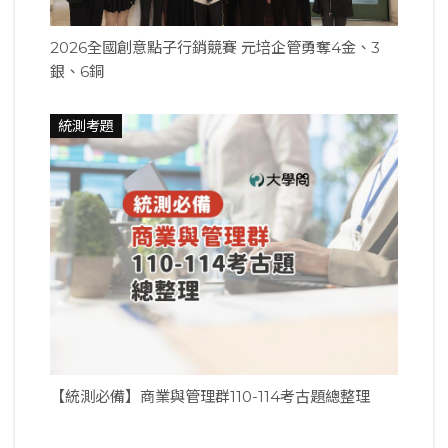
2026全國創意點子行銷競賽 元培企管勇奪4金、3
銀、6銅
統測考題
【統測必備】商業與管理群110-114考古題總整理