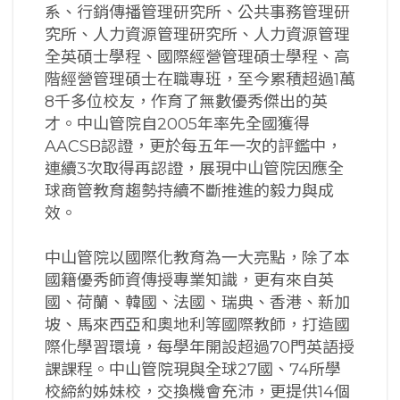
系、行銷傳播管理研究所、公共事務管理研
究所、人力資源管理研究所、人力資源管理
全英碩士學程、國際經營管理碩士學程、高
階經營管理碩士在職專班，至今累積超過1萬
8千多位校友，作育了無數優秀傑出的英
才。中山管院自2005年率先全國獲得
AACSB認證，更於每五年一次的評鑑中，
連續3次取得再認證，展現中山管院因應全
球商管教育趨勢持續不斷推進的毅力與成
效。
中山管院以國際化教育為一大亮點，除了本
國籍優秀師資傳授專業知識，更有來自英
國、荷蘭、韓國、法國、瑞典、香港、新加
坡、馬來西亞和奧地利等國際教師，打造國
際化學習環境，每學年開設超過70門英語授
課課程。中山管院現與全球27國、74所學
校締約姊妹校，交換機會充沛，更提供14個