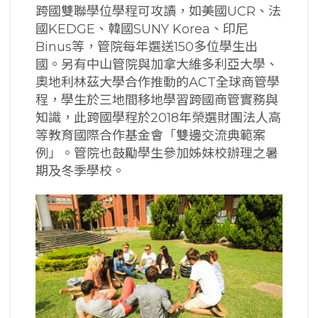
跨國雙聯學位學程可攻讀，如美國UCR、法
國KEDGE、韓國SUNY Korea、印尼
Binus等，管院每年選送150多位學生出
國。另有中山管院與加拿大維多利亞大學、
奧地利林茲大學合作推動的ACT全球商管學
程，學生於三地間移地學習跨國商管實務與
知識，此跨國學程於2018年榮選財團法人高
等教育國際合作基金會「雙邊交流典範案
例」。管院也鼓勵學生參加姊妹校辦理之暑
期及冬季學校。