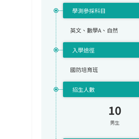
學測參採科目
英文、數學A、自然
入學途徑
國防培育班
招生人數
10
男生