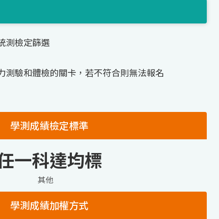
統測檢定篩選
力測驗和體檢的關卡，若不符合則無法報名
學測成績檢定標準
任一科達均標
其他
學測成績加權方式