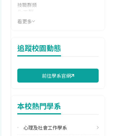
技職群類
化工群
看更多
學系電話
(03)3891716
學系地址
追蹤校園動態
桃園市大溪區石園路75號
前往學系官網
本校熱門學系
心理及社會工作學系