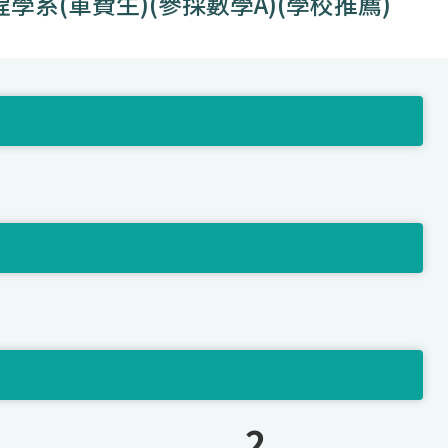
系(軍費生)(參採數學A)(學校推薦)
2