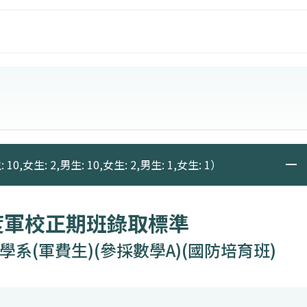
落實對三軍有貢獻之優質軍官。
10,女生: 2,男生: 10,女生: 2,男生: 1,女生: 1）
度軍校正期班錄取標準
系(軍費生)(參採數學A)(國防培育班)