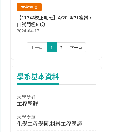
大學考情
【113軍校正期班】4/20-4/21複試，
口試門檻60分
2024-04-17
上一頁
1
2
下一頁
學系基本資料
大學學群
工程學群
大學學類
化學工程學類,材料工程學類