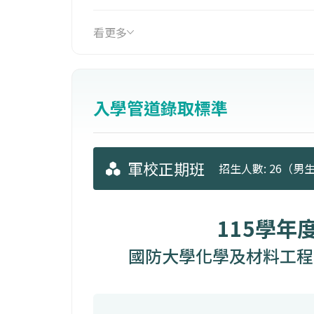
培養學生成為一個有教養、有能力及能
看更多
入學管道錄取標準
軍校正期班
招生人數: 26（男生: 
115學年
國防大學化學及材料工程學