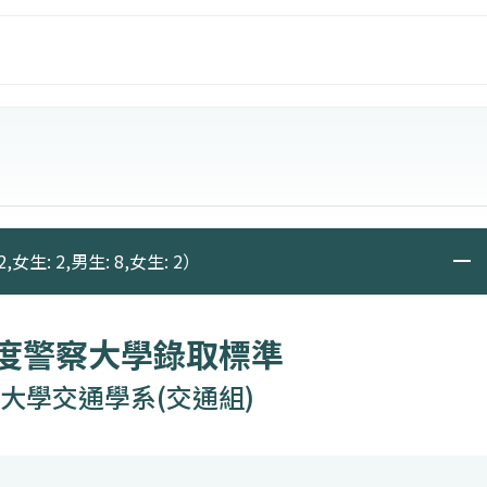
通執法及交通安全分析技巧及能力。
管理基礎學術課程，培養學生基礎交通學術能力及研究方
論與實務、電信偵查與執法之運用，有別於各校的電機工
基礎學科外，亦需學習電信執法工作及電信犯罪之偵查，
本系組之學術發展主軸及教學目標為：
人才
,女生: 2,男生: 8,女生: 2）
年度警察大學錄取標準
大學交通學系(交通組)