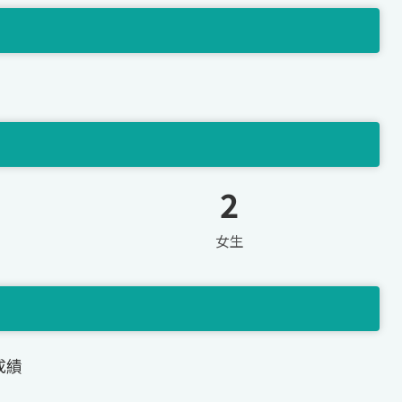
2
女生
成績