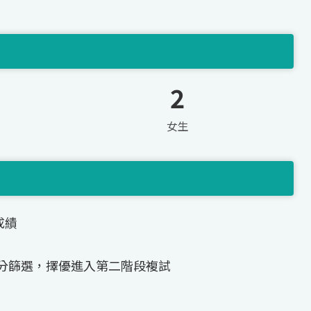
2
女生
成績
分篩選，擇優進入第二階段複試