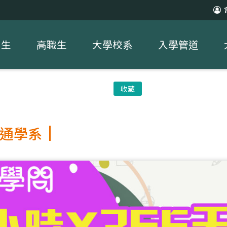
中生
高職生
大學校系
入學管道
收藏
通學系