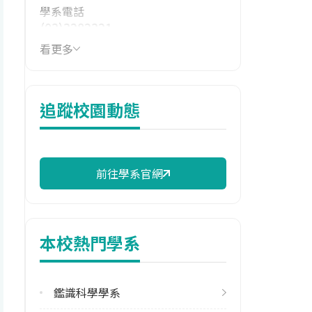
學系電話
(03)3282321
看更多
學系地址
桃園市龜山區大崗里樹人路56號
追蹤校園動態
前往學系官網
本校熱門學系
鑑識科學學系