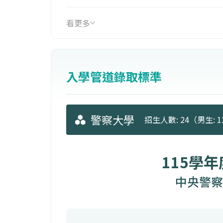
1.交通秩序與安全之維護：培養學生交
2.交通管理與控制之研究：配合之交通
看更多
法。
3.行車事故處理與鑑定技術之提昇。
（二）電訊組：本系組結合通訊系統理
入學管道錄取標準
程或通訊工程學系，除了電子與通訊等
為電信執法單位提供專業的執法人才。
1.配合警政機關之需求培養專業的電信
警察大學
招生人數: 24（男生: 12
2.研究與推廣電信執法技巧與偵查
115學
中央警察