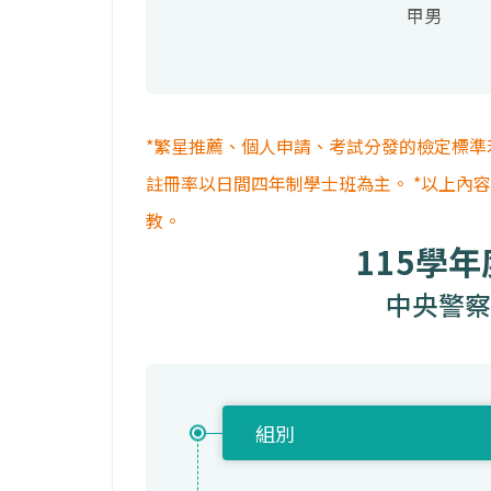
甲男
*繁星推薦、個人申請、考試分發的檢定標準
註冊率以日間四年制學士班為主。 *以上內
教。
115學
中央警察
組別