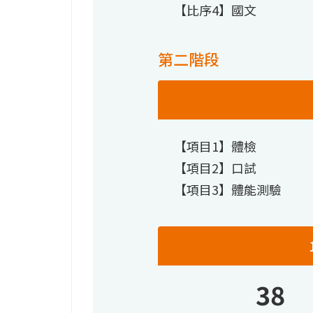
【比序4】國文
第二階段
【項目1】體檢
【項目2】口試
【項目3】體能測驗
38