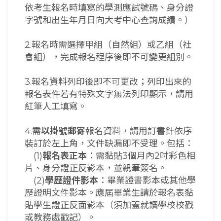
依考生報名時填寫的學測應試號碼、身分證
字號和出生年月日向大考中心查詢成績。）
2.報名時需選擇甲組（自然組）或乙組（社
會組），完成報名程序後即不可變更組別。
3.報名資料列印後即不可更改；列印出來的
報名表件若有特殊文字無法列印顯示，請用
紅筆人工填寫。
4.需
以掛號郵寄
報名資料，請用訂書針依序
裝訂於左上角，文件缺漏即不受理。包括：
(1)
報名表正本
：需黏貼3個月內2吋彩色相
片、身分證正反影本，並親筆簽名。
(2)
學歷證件影本
：畢業證書影本或其他學
歷證明文件影本。應屆畢業生請於報名表黏
貼學生證正反面影本（須加蓋就讀學校校戳
或教務處戳記）。