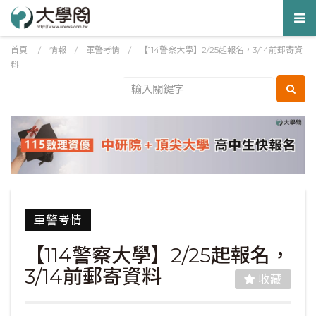
Tog
nav
首頁
/
情報
/
軍警考情
/
【114警察大學】2/25起報名，3/14前郵寄資
料
軍警考情
【114警察大學】2/25起報名，
3/14前郵寄資料
收藏