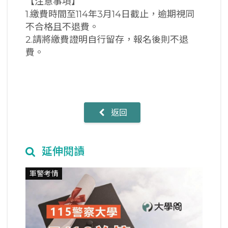
【注意事項】
1.繳費時間至114年3月14日截止，逾期視同
不合格且不退費。
2.請將繳費證明自行留存，報名後則不退
費。
返回
延伸閱讀
軍警考情