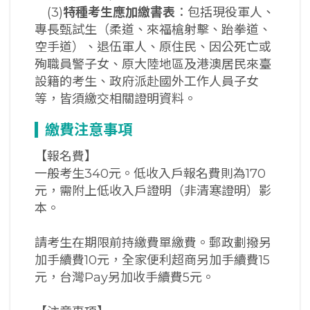
(3)
特種考生應加繳書表
：包括現役軍人、
專長甄試生（柔道、來福槍射擊、跆拳道、
空手道）、退伍軍人、原住民、因公死亡或
殉職員警子女、原大陸地區及港澳居民來臺
設籍的考生、政府派赴國外工作人員子女
等，皆須繳交相關證明資料。
繳費注意事項
【報名費】
一般考生340元。低收入戶報名費則為170
元，需附上低收入戶證明（非清寒證明）影
本。
請考生在期限前持繳費單繳費。郵政劃撥另
加手續費10元，全家便利超商另加手續費15
元，台灣Pay另加收手續費5元。