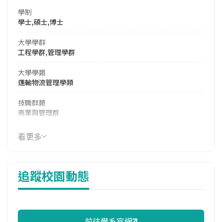
學制
學士,碩士,博士
大學學群
工程學群,管理學群
大學學類
運輸物流管理學類
技職群類
商業與管理群
114年學費
看更多
17,830 元/學期
114年雜費
追蹤校園動態
7,770 元/學期
114年註冊率
98.25%
前往學系官網