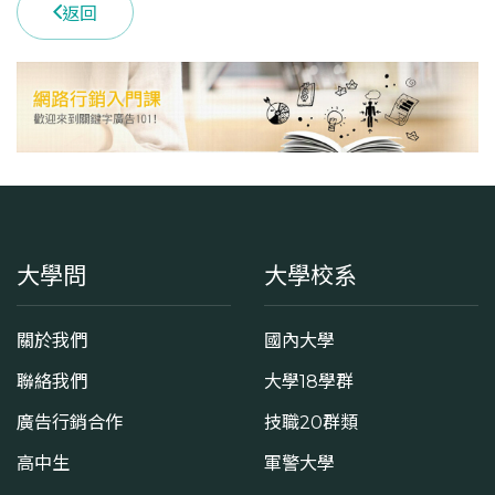
返回
學系地址
臺南市東區大學路1號
大學問
大學校系
關於我們
國內大學
聯絡我們
大學18學群
廣告行銷合作
技職20群類
高中生
軍警大學