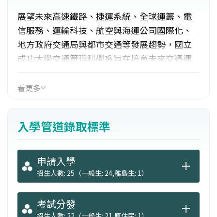
展望未來高速鐵路、捷運系統、全球運籌、電
信服務、運輸科技、航空與海運公司國際化、
地方政府交通局與都市交通等發展趨勢，國立
成功大學交通管理科學系旨在培育未來交通運
輸與電信事業及交通行政所需之科技與管理人
才。鼓勵學生參加企業與政府部門或專業組織
看更多
的實習、社區服務，以及成為海外交換學生，
以擴展學生的教育經驗。並培育學生具備旅客
入學管道錄取標準
運輸、物流管理、運輸科技、電信管理等專業
能力。
申請入學
招生人數: 25（一般生: 24,離島生: 1）
考試分發
招生人數: 22（一般生: 21,原住民: 1）