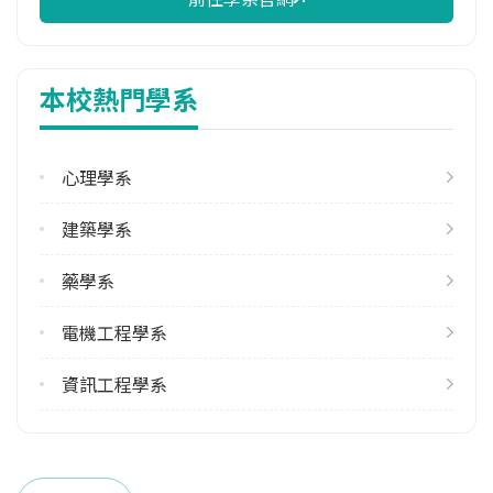
校際選課人數
113學年度下學期
1
本校熱門學系
修輔系人數
113學年度上學期
7
心理學系
113學年度下學期
建築學系
5
藥學系
雙主修人數
113學年度上學期
電機工程學系
15
113學年度下學期
資訊工程學系
13
學系電話
(06)2757575 #53201