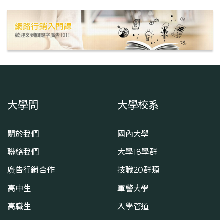
大學問
大學校系
關於我們
國內大學
聯絡我們
大學18學群
廣告行銷合作
技職20群類
高中生
軍警大學
高職生
入學管道