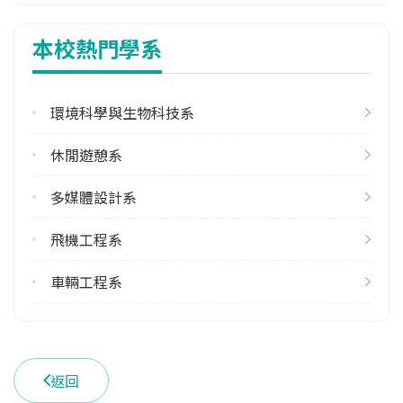
1
本校熱門學系
113學年度下學期
1
環境科學與生物科技系
學系電話
(05)6315802
休閒遊憩系
學系地址
雲林縣虎尾鎮文化路64號
多媒體設計系
飛機工程系
車輛工程系
返回