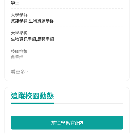
學士
大學學群
資訊學群,生物資源學群
大學學類
生物資訊學類,農藝學類
技職群類
農業群
114年學費
看更多
15,712 元/學期
114年雜費
追蹤校園動態
10,036 元/學期
114年註冊率
100.00%
前往學系官網
雙主修人數
113學年度上學期