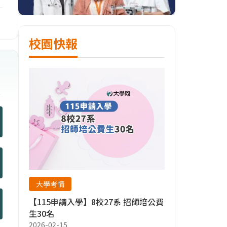
校園快報
大學考情
【115申請入學】8校27系 招師培公費
生30名
2026-02-15