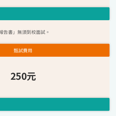
報告書」無須到校面試。
甄試費用
250元