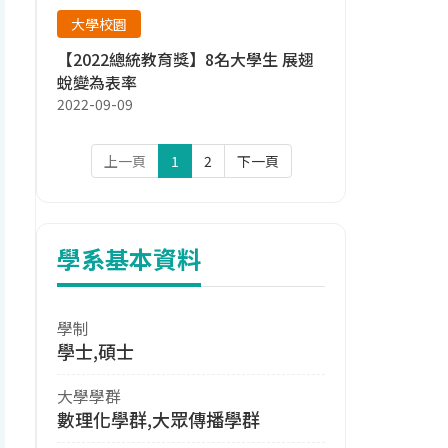
大學校園
【2022總統教育獎】8名大學生 展翅
蛻變為表率
2022-09-09
上一頁
1
2
下一頁
學系基本資料
學制
學士,碩士
大學學群
數理化學群,大眾傳播學群