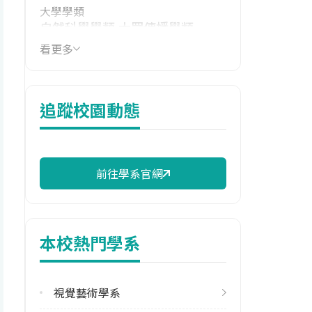
大學學類
自然科學學類,大眾傳播學類
看更多
技職群類
藝術群影視類
114年學費
追蹤校園動態
15,570 元/學期
114年雜費
9,750 元/學期
前往學系官網
114年註冊率
90.00%
本校熱門學系
學系電話
(08)7663800 #33102
視覺藝術學系
學系地址
屏東縣屏東市林森路1號