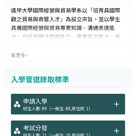
逢甲大學國際經營與貿易學系以「培育具國際
觀之貿易與商管人才」為設立宗旨，並以學生
具備國際經營與貿易專業知識、溝通表達能
力、分析與解決問題能力、專業英文能力、倫
理道德理解能力等五項競爭力為教育目標。國
貿系的課程兼具「國際貿易」與「國際經營」
看更多
特色，另有培養大中華視野的「兩岸經貿學
程」。畢業系友超過一萬人，強大的系友會是
入學管道錄取標準
學弟妹就業的堅強後盾。
申請入學
招生人數: 89（一般生: 88,原住民: 1）
考試分發
招生人數: 21（一般生: 20,原住民: 1）