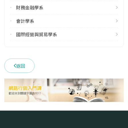
113學年度下學期
財務金融學系
14
會計學系
雙主修人數
113學年度上學期
國際經營與貿易學系
8
113學年度下學期
10
返回
學系電話
(04)24517250 #4263
學系地址
臺中市西屯區文華路100號