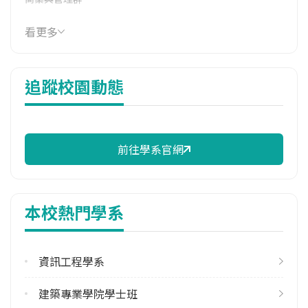
114年學費
看更多
39,190 元/學期
114年雜費
追蹤校園動態
8,630 元/學期
114年註冊率
99.42%
前往學系官網
校際選課人數
113學年度上學期
30
本校熱門學系
113學年度下學期
72
資訊工程學系
修輔系人數
113學年度上學期
建築專業學院學士班
12