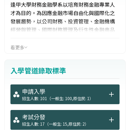
逢甲大學財務金融學系以培育財務金融專業人
才為目的。為因應金融市場自由化與國際化之
發展趨勢，以公司財務、投資管理、金融機構
經營與管理、國際財務管理及衍生性金融商品
為主要教學與研究之領域。並與商學院統精
所、電子商務中心與財經法律研究所加強合
看更多
作。且不定期延聘國外資深教授至本系講學及
指導師生撰寫論文。課程規劃以公司財務、投
入學管道錄取標準
資管理、金融機構經營與管理、國際財務管理
及金融工程為主要教學與研究領域。
申請入學
招生人數: 101（一般生: 100,原住民: 1）
考試分發
招生人數: 17（一般生: 15,原住民: 2）