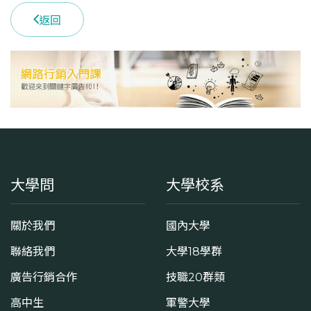
4
返回
學系電話
(04)24517250 #4150
學系地址
臺中市西屯區文華路100號
大學問
大學校系
關於我們
國內大學
聯絡我們
大學18學群
廣告行銷合作
技職20群類
高中生
軍警大學