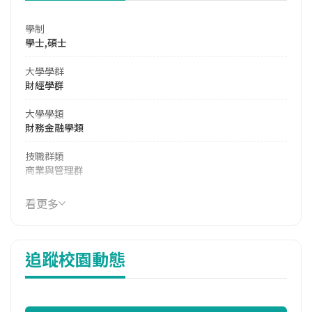
學制
學士,碩士
大學學群
財經學群
大學學類
財務金融學類
技職群類
商業與管理群
114年學費
看更多
39,190 元/學期
114年雜費
追蹤校園動態
8,630 元/學期
114年註冊率
99.35%