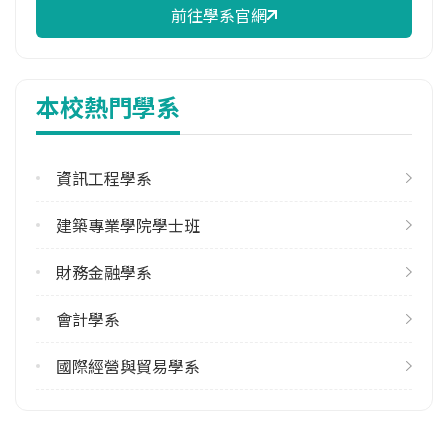
前往學系官網
校際選課人數
113學年度上學期
36
本校熱門學系
113學年度下學期
30
資訊工程學系
修輔系人數
113學年度上學期
建築專業學院學士班
514
113學年度下學期
財務金融學系
666
會計學系
雙主修人數
113學年度上學期
國際經營與貿易學系
3
113學年度下學期