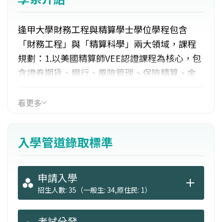
逢甲大學財務工程與精算學士學位學程包含
「財務工程」與「精算科學」兩大領域，課程
規劃：1.以美國精算師VEE認證課程為核心，包
含證券期貨、銀行、風險管理、保險精算、金
融資訊等專業領域，可以同時準備相關金融證
照或國家考試。2.專業必修科目涵蓋美國精算
看更多
師，財務分析師，風險分析師以及國家公務人
員考試與證照等科目。3.安排學生參與產學合作
入學管道錄取標準
以及相關研究專案。畢業後發展：精算師、風
險管理分析師、財務分析人員、衍生性金融商
品分析規劃人員。
申請入學
招生人數: 35（一般生: 34,原住民: 1）
考試分發