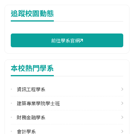
114年雜費
追蹤校園動態
8,630 元/學期
114年註冊率
100.00%
前往學系官網
校際選課人數
113學年度上學期
3
本校熱門學系
113學年度下學期
2
資訊工程學系
修輔系人數
113學年度上學期
建築專業學院學士班
129
113學年度下學期
財務金融學系
176
會計學系