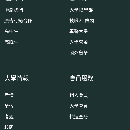
聯絡我們
大學18學群
廣告行銷合作
技職20群類
高中生
軍警大學
高職生
入學管道
國外留學
大學情報
會員服務
考情
個人會員
學習
大學會員
考題
快速查榜
校園