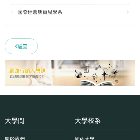
雙主修人數
113學年度上學期
國際經營與貿易學系
3
113學年度下學期
4
返回
學系電話
(04)24517250 #6110
學系地址
臺中市西屯區文華路100號
大學問
大學校系
關於我們
國內大學