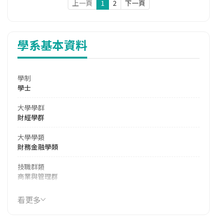
上一頁
1
2
下一頁
學系基本資料
學制
學士
大學學群
財經學群
大學學類
財務金融學類
技職群類
商業與管理群
114年學費
看更多
39,190 元/學期