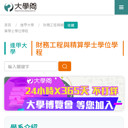
Tog
nav
首頁
/
逢甲大學
/
財務工程與精
收藏
算學士學位學程
財務工程與精算學士學位學
逢甲大
程
學
學系介紹