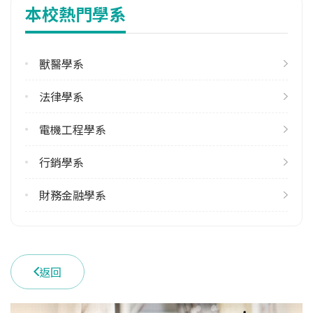
本校熱門學系
修輔系人數
113學年度上學期
6
獸醫學系
113學年度下學期
法律學系
5
電機工程學系
學系電話
(04)22840513 #102
行銷學系
學系地址
臺中市南區興大路145號
財務金融學系
返回