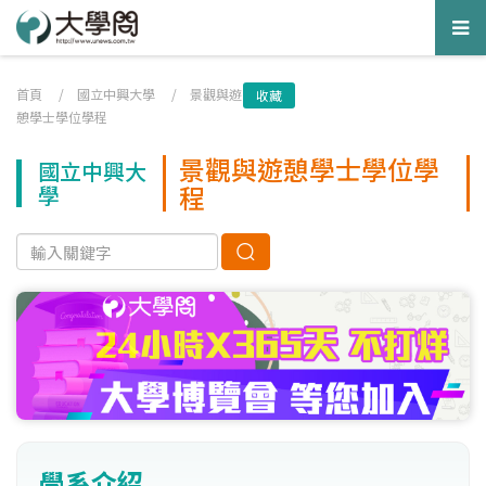
Tog
nav
首頁
/
國立中興大學
/
景觀與遊
收藏
憩學士學位學程
景觀與遊憩學士學位學
國立中興大
程
學
學系介紹