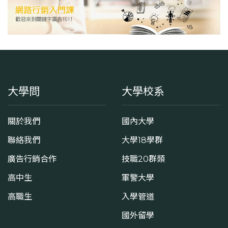
大學問
大學校系
關於我們
國內大學
聯絡我們
大學18學群
廣告行銷合作
技職20群類
高中生
軍警大學
高職生
入學管道
國外留學