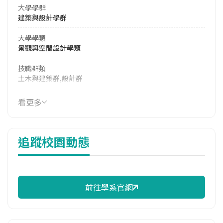
大學學群
建築與設計學群
大學學類
景觀與空間設計學類
技職群類
土木與建築群,設計群
114年學費
看更多
17,003 元/學期
114年雜費
追蹤校園動態
10,649 元/學期
114年註冊率
95.24%
前往學系官網
校際選課人數
113學年度下學期
1