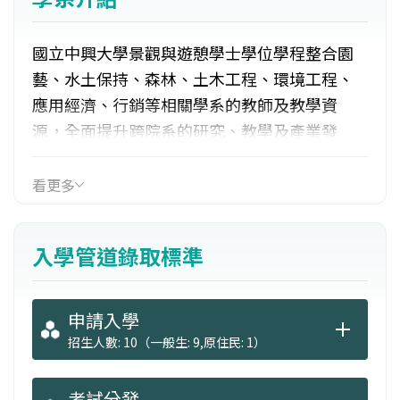
國立中興大學景觀與遊憩學士學位學程整合園
藝、水土保持、森林、土木工程、環境工程、
應用經濟、行銷等相關學系的教師及教學資
源，全面提升跨院系的研究、教學及產業發
展。著重於「景觀」、「遊憩」二專業領域之
基礎理論講授及技能養成，兼備景觀與遊憩管
看更多
理實務之相關運作及實習，以培育符合產官學
用人需求，養成景觀與遊憩經營管理之專業人
入學管道錄取標準
力。並深根培育π型人才，讓學生都需具備雙專
長（雙主修或輔系），以在競爭激烈的新時
代，強化學生的廣度與應變能力。
申請入學
招生人數: 10（一般生: 9,原住民: 1）
考試分發