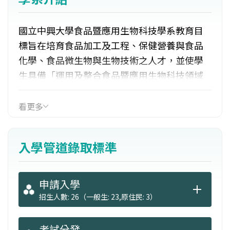
國立中興大學食品暨應用生物科技學系教育目
標旨在培育食品加工及工程、保健營養與食品
化學、食品微生物與生物技術之人才，並使學
生具備「運用及整合食品暨應用生物科技領域
之專業知識及能力、瞭解食品暨應用生物科技
相關從業人員之專業實務，認識食品暨應用生
看更多
物科技對全球科技發展的影響」之核心能力。
畢業生可考取食品或生物科技等相關系所之碩
入學管道錄取標準
士班升學就讀；或到公職、食品科技業、醫療
保健、一般產業就職。
申請入學
招生人數: 26（一般生: 23,原住民: 3）
考試分發