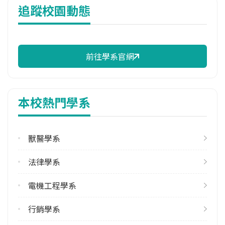
追蹤校園動態
10,649 元/學期
114年註冊率
96.30%
前往學系官網
校際選課人數
113學年度下學期
1
本校熱門學系
修輔系人數
113學年度上學期
1
獸醫學系
113學年度下學期
法律學系
2
電機工程學系
雙主修人數
113學年度上學期
行銷學系
3