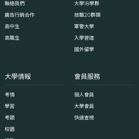
聯絡我們
大學18學群
廣告行銷合作
技職20群類
高中生
軍警大學
高職生
入學管道
國外留學
大學情報
會員服務
考情
個人會員
學習
大學會員
考題
快速查榜
校園