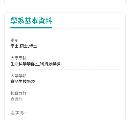
學系基本資料
學制
學士,碩士,博士
大學學群
生命科學學群,生物資源學群
大學學類
食品生技學類
技職群類
食品群
114年學費
看更多
17,003 元/學期
114年雜費