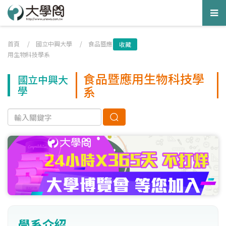
Tog
nav
首頁
/
國立中興大學
/
食品暨應
收藏
用生物科技學系
食品暨應用生物科技學
國立中興大
系
學
學系介紹