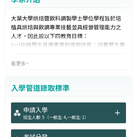
大葉大學烘焙暨飲料調製學士學位學程旨於培
植具烘焙與飲調專業技藝並具經營管理能力之
人才，因此設以下四教育目標：
(一)訓練學生具備專業知識與技能：培養學生專
業技能之發展、產業創新應用與新產品開發與
專案研究。
看更多
(二)強化學生專業外語能力並拓展國際觀視野。
(三)培養具烘焙與飲調產業經營管理及創新發展
入學管道錄取標準
之能力：訓練產業之人才運用、設計規劃與管
理(例如特色主題烘焙屋餐廳)、
產業之行銷策略分析、產業之微型創業專
申請入學
案研究，培育學子具備獨當一面之經營規劃與
招生人數: 5（一般生: 4,一般生: 1）
應用之能力。
(四)陶冶學生專業服務倫理及關懷兼備之人格特
考試分發