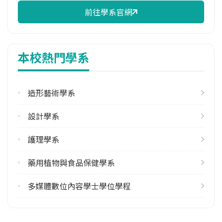
前往學系官網
校際選課人數
113學年度下學期
1
本校熱門學系
學系電話
(04)8511888#7055
造形藝術學系
學系地址
彰化縣大村鄉學府路168號
設計學系
護理學系
藥用植物與食品保健學系
多媒體數位內容學士學位學程