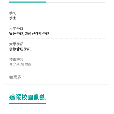
學制
學士
大學學群
管理學群,遊憩與運動學群
大學學類
餐旅管理學類
技職群類
食品群,餐旅群
114年學費
看更多
39,330 元/學期
114年雜費
追蹤校園動態
13,418 元/學期
114年註冊率
74.29%