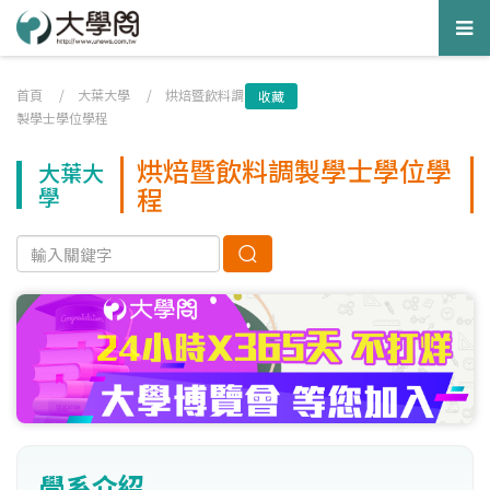
Tog
nav
首頁
/
大葉大學
/
烘焙暨飲料調
收藏
製學士學位學程
烘焙暨飲料調製學士學位學
大葉大
程
學
學系介紹