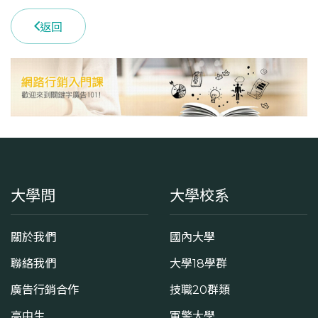
返回
大學問
大學校系
關於我們
國內大學
聯絡我們
大學18學群
廣告行銷合作
技職20群類
高中生
軍警大學