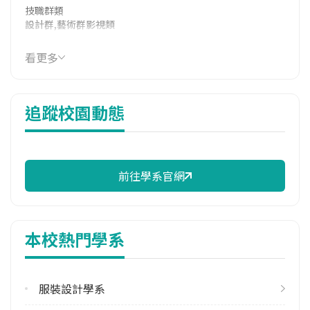
技職群類
設計群,藝術群影視類
114年學費
看更多
44,802 元/學期
114年雜費
追蹤校園動態
14,788 元/學期
114年註冊率
61.32%
前往學系官網
學系電話
(07)6678888#4621
學系地址
本校熱門學系
高雄市內門區大學路200號
服裝設計學系