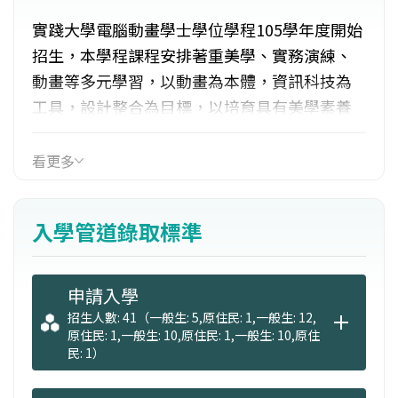
實踐大學電腦動畫學士學位學程105學年度開始
招生，本學程課程安排著重美學、實務演練、
動畫等多元學習，以動畫為本體，資訊科技為
工具，設計整合為目標，以培育具有美學素養
與創意設計能力的動畫設計人才。培養具有美
學素養與創意設計能力、電腦動畫設計能力、
看更多
國際觀與外語文能力、資訊科技與多媒體應用
能力和積極樂觀的特質與專業倫理的觀念。
入學管道錄取標準
申請入學
招生人數: 41（一般生: 5,原住民: 1,一般生: 12,
原住民: 1,一般生: 10,原住民: 1,一般生: 10,原住
民: 1）