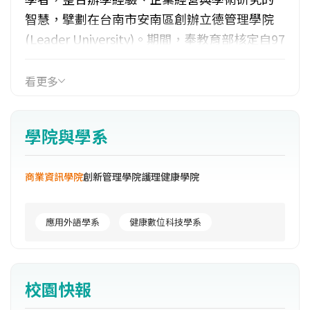
智慧，擘劃在台南市安南區創辦立德管理學院
(Leader University)。期間，奉教育部核定自97
學年度開始（97年8月1日）改名為「立德大
學」。99年11月第4屆第14次董事會常會鈕廷莊
看更多
先生經董事全數通過高票當選，榮任第四屆新
任董事長，同時，為展現新氣象，於同年向教
學院與學系
育部申請改名康寧大學，並獲同意（99.12.30臺
高（四）字第0990221995B號函），自100年2
商業資訊學院
創新管理學院
護理健康學院
月1日起，更名為康寧大學(University of Kang
Ning)。
應用外語學系
健康數位科技學系
校園快報