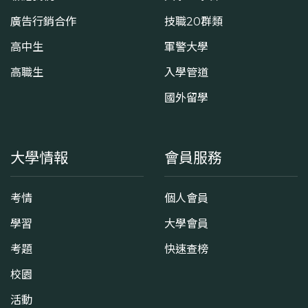
廣告行銷合作
技職20群類
高中生
軍警大學
高職生
入學管道
國外留學
大學情報
會員服務
考情
個人會員
學習
大學會員
考題
快速查榜
校園
活動