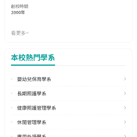
創校時間
2000年
114年生師比
28.70
看更多
114年註冊率
79.23%
本校熱門學系
學校電話
(02)26321181
嬰幼兒保育學系
學校地址
臺北市內湖區康寧路三段75巷137號
長期照護學系
健康照護管理學系
休閒管理學系
應用外語學系