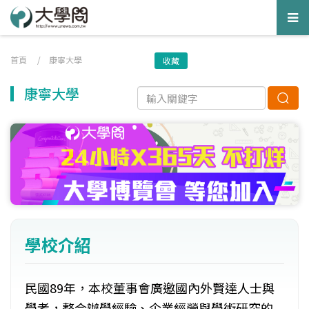
Tog
nav
首頁
/
康寧大學
收藏
康寧大學
學校介紹
民國89年，本校董事會廣邀國內外賢達人士與
學者，整合辦學經驗、企業經營與學術研究的