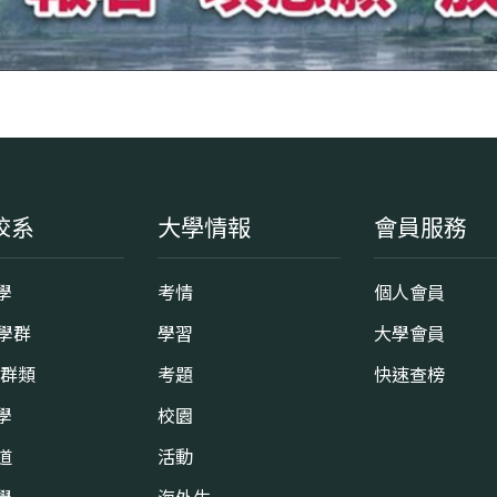
校系
大學情報
會員服務
學
考情
個人會員
8學群
學習
大學會員
0群類
考題
快速查榜
學
校園
道
活動