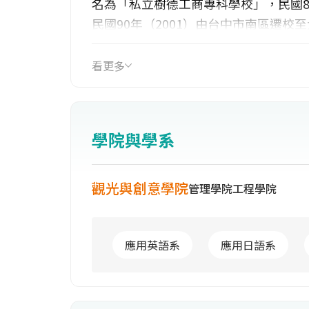
名為「私立樹德工商專科學校」，民國8
民國90年（2001）由台中市南區遷校
法人修平科技大學」。現有工程學院、管
秉持校訓誠正精新以「師生手足情、合
看更多
競爭力」為辦學理念，本校定位為「實
技，追求教學卓越，強化產學合作，以
學院與學系
觀光與創意學院
管理學院
工程學院
應用英語系
應用日語系