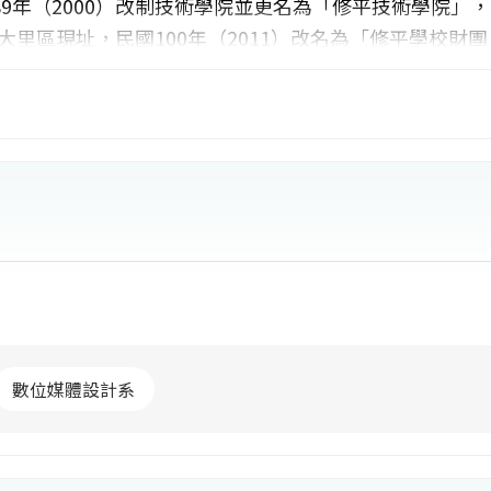
9年（2000）改制技術學院並更名為「修平技術學院」，
至大里區現址，民國100年（2011）改名為「修平學校財團
理學院及人文與創意學院等3學院16學系及4個碩士班。
作如家庭、胸懷人文心、技術最專精、結合產官學、提高
務應用型大學」，規劃優良的學習環境，達成整合人文科
形塑務實致用的技職人才。
數位媒體設計系