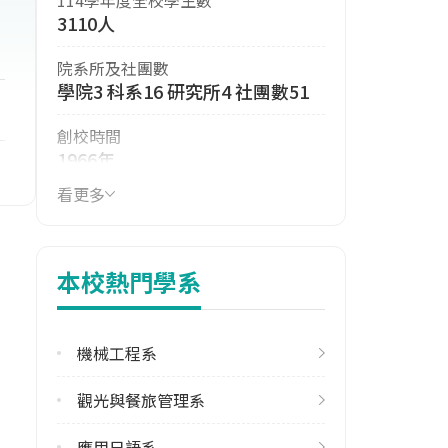
3110人
院系所及社團數
學院3 科系16 研究所4 社團數51
創校時間
1966年
看更多
114年生師比
18.18
114年註冊率
本校熱門學系
65.08%
113學年度雙聯學位合作校數
機械工程系
其他亞洲地區2
觀光與餐旅管理系
學校電話
(04)24961100
應用日語系