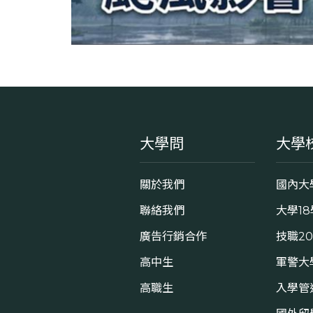
大學問
大學
關於我們
國內大
聯絡我們
大學1
廣告行銷合作
技職2
高中生
軍警大
高職生
入學管