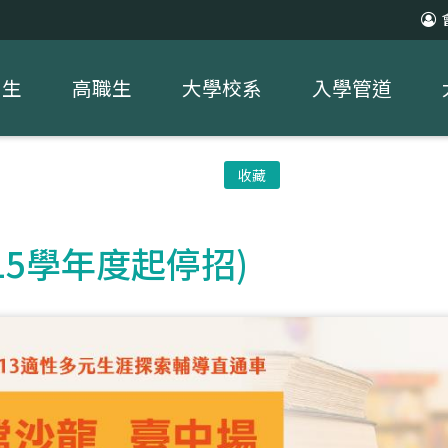
中生
高職生
大學校系
入學管道
收藏
15學年度起停招)