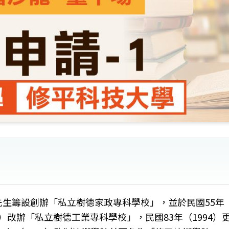
平)先生籌設創辦「私立樹德家政專科學校」，並於民國55年
970）改辦「私立樹德工業專科學校」，民國83年（1994）