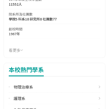
11552人
院系所及社團數
學院5 科系18 研究所8 社團數77
創校時間
1967年
114年生師比
26.20
看更多
114年註冊率
86.47%
本校熱門學系
113學年度雙聯學位合作校數
其他亞洲地區2 北美洲1 歐洲5
物理治療系
學校電話
(04)26318652
護理系
學校地址
臺中市沙鹿區臺灣大道六段1018號