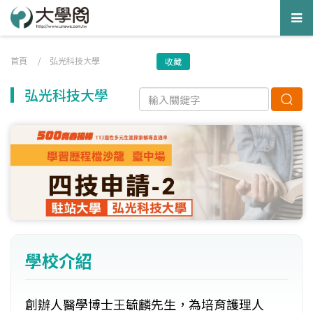
Tog
nav
首頁
/
弘光科技大學
收藏
弘光科技大學
學校介紹
創辦人醫學博士王毓麟先生，為培育護理人