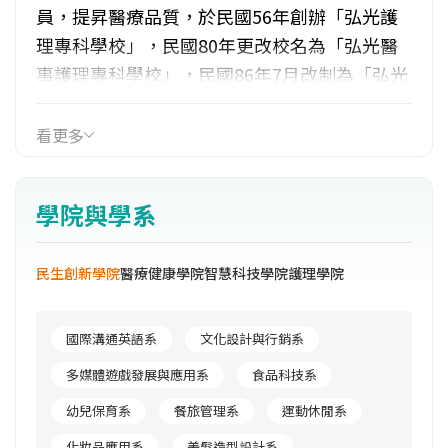
員，提昇醫療品質，於民國56年創辦「弘光護
理專科學校」，民國80年更改校名為「弘光醫
事護理專科學校」，民國86年7月改制為「弘光
技術學院」增設系所，民國92年改名為「弘光
科技大學」，以培育各類專業人才。本校以
看更多
「以人為本、關懷生命」為辦學理念，積極落
實「弘毅博愛」的校訓精神，目前設有醫護學
學院與學系
院、人文社會學院、民生學院、管理學院、工
學院及通識學院，共18系8研究所，並積極推動
民生創新學院
醫療健康學院
智慧科技學院
護理學院
通識教育，以培育具通識涵養的專業人才。
國際溝通英語系
文化設計與行銷系
多媒體遊戲發展與應用系
食品科技系
幼兒保育系
餐旅管理系
運動休閒系
化妝品應用系
美髮造型設計系