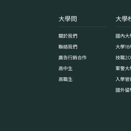
大學問
大學
關於我們
國內大
聯絡我們
大學1
廣告行銷合作
技職2
高中生
軍警大
高職生
入學管
國外留