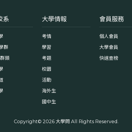
校系
大學情報
會員服務
學
考情
個人會員
8學群
學習
大學會員
0群類
考題
快速查榜
學
校園
道
活動
學
海外生
國中生
Copyright© 2026
大學問
All Rights Reserved.