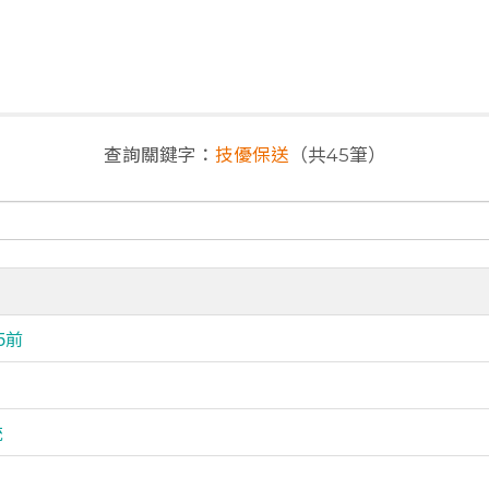
查詢關鍵字：
技優保送
（共45筆）
5前
統