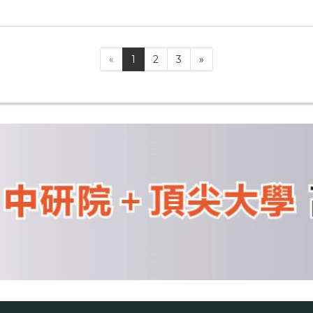
«
1
2
3
»