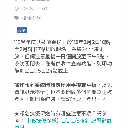
2026-01-30
技優保送
分享
115學年度「技優保送」於
115
年2
月2
日10
點
至2
月5
日17
點
開放報名，系統24小時開
放，但請注意
最後一日僅開放至下午
5
點
，
系統關閉後，僅提供收件查詢功能，列印功
能則至2月5日24點截止。
操作報名系統時請勿使用手機或平板
，以免
資訊顯示不全；也不要開啟多個瀏覽器重複
登入，離開系統時，請記得要「登出」。
★報名技優保送時有哪些注意事項？請參
考：
【115技優保送】2/2-2/5報名 記得郵寄
資料