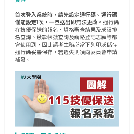
首次登入系統時，請先設定通行碼。通行碼
僅能設定1次，一旦送出即無法更改。
通行碼
在技優保送的報名、資格審查結果及成績排
名查詢、繳款帳號查詢及網路登記志願等都
會使用到，因此請考生務必當下列印或儲存
通行碼妥善保存，若遺失則須向委員會申請
補發。