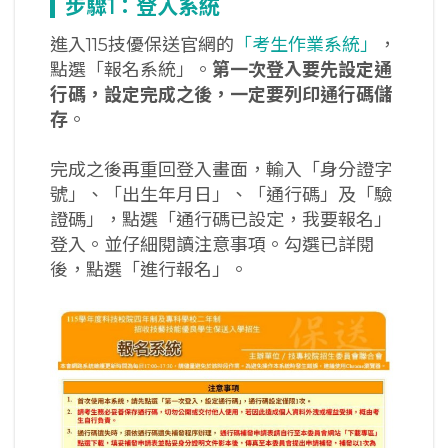
步驟1
：登入系統
進入115技優保送官網的
「考生作業系統」
，
點選「報名系統」。
第一次登入要先設定通
行碼，設定完成之後，一定要列印通行碼儲
存
。
完成之後再重回登入畫面，輸入「身分證字
號」、「出生年月日」、「通行碼」及「驗
證碼」，點選「通行碼已設定，我要報名」
登入。並仔細閱讀注意事項。勾選已詳閱
後，點選「進行報名」。