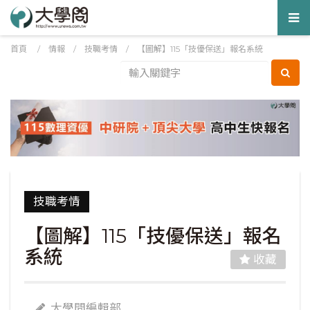
Tog
nav
首頁
/
情報
/
技職考情
/
【圖解】115「技優保送」報名系統
技職考情
【圖解】115「技優保送」報名
系統
收藏
大學問編輯部