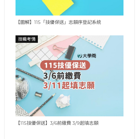
【圖解】115「技優保送」志願序登記系統
技職考情
【115技優保送】3/6前繳費 3/9起填志願